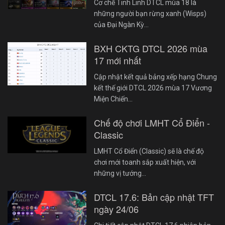
Cơ chế Tinh Linh DTCL mùa 18 là
những người bạn rừng xanh (Wisps)
của Đại Ngàn Kỳ…
BXH CKTG DTCL 2026 mùa
17 mới nhất
Cập nhật kết quả bảng xếp hạng Chung
kết thế giới DTCL 2026 mùa 17 Vương
Miện Chiến…
Chế độ chơi LMHT Cổ Điển -
Classic
LMHT Cổ Điển (Classic) sẽ là chế độ
chơi mới toanh sắp xuất hiện, với
những vị tướng…
DTCL 17.6: Bản cập nhật TFT
ngày 24/06