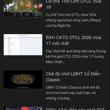
Cơ chế Tinh Linh DTCL mùa
18
Cơ chế Tinh Linh DTCL mùa 18 là
những người bạn rừng xanh (Wisps)
của Đại Ngàn Kỳ…
BXH CKTG DTCL 2026 mùa
17 mới nhất
Cập nhật kết quả bảng xếp hạng Chung
kết thế giới DTCL 2026 mùa 17 Vương
Miện Chiến…
Chế độ chơi LMHT Cổ Điển -
Classic
LMHT Cổ Điển (Classic) sẽ là chế độ
chơi mới toanh sắp xuất hiện, với
những vị tướng…
DTCL 17.6: Bản cập nhật TFT