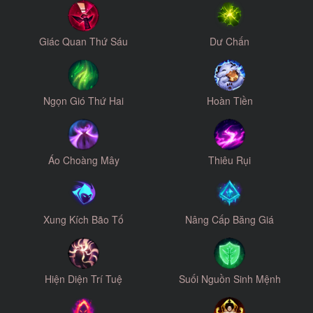
Giác Quan Thứ Sáu
Dư Chấn
Ngọn Gió Thứ Hai
Hoàn Tiền
Áo Choàng Mây
Thiêu Rụi
Xung Kích Bão Tố
Nâng Cấp Băng Giá
Hiện Diện Trí Tuệ
Suối Nguồn Sinh Mệnh