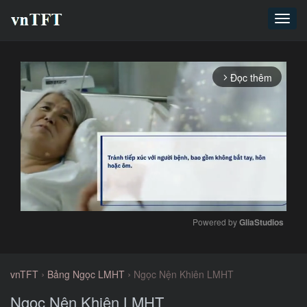
Toggl
navig
Đọc thêm
arrow_forward_ios
Powered by 
GliaStudios
Mute
›
›
vnTFT
Bảng Ngọc LMHT
Ngọc Nện Khiên LMHT
Ngọc Nện Khiên LMHT