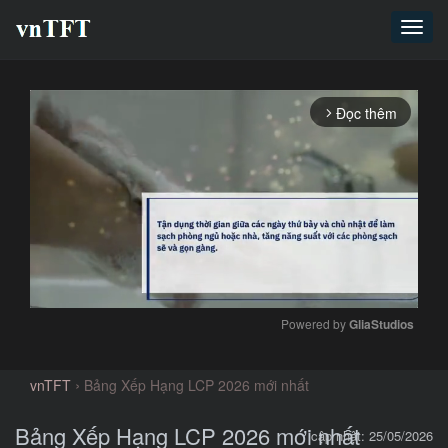
Toggl
navig
Đọc thêm
arrow_forward_ios
Powered by 
GliaStudios
Mute
›
vnTFT
Bảng Xếp Hạng LCP 2026 mới nhất
Bảng Xếp Hạng LCP 2026 mới nhất
cập nhật: 25/05/2026