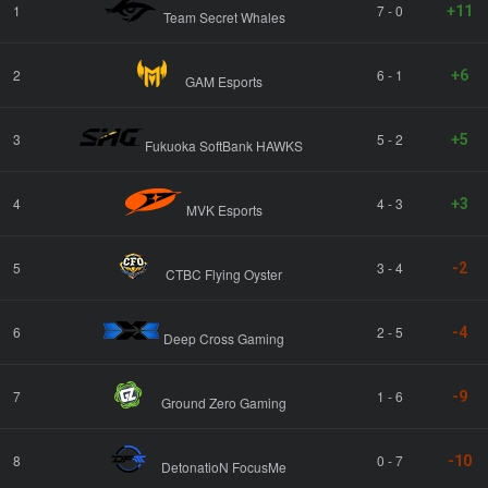
1
7 - 0
+11
Team Secret Whales
2
6 - 1
+6
GAM Esports
3
5 - 2
+5
Fukuoka SoftBank HAWKS
4
4 - 3
+3
MVK Esports
5
3 - 4
-2
CTBC Flying Oyster
6
2 - 5
-4
Deep Cross Gaming
7
1 - 6
-9
Ground Zero Gaming
8
0 - 7
-10
DetonatioN FocusMe