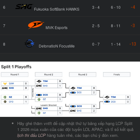
6
3 - 4
6 - 10
-4
Fukuoka SoftBank HAWKS
7
2 - 5
8 - 11
-3
MVK Esports
8
0 - 7
1 - 14
-13
DetonatioN FocusMe
Hãy ghé thăm vntft để cập nhật thứ tự bảng xếp hạng LCP Split
1 2026 mùa xuân của các đội tuyển LOL APAC, và tỉ số kết quả
lịch thi đấu LCP
hàng tuần nhé, các bạn chú ý đón xem.