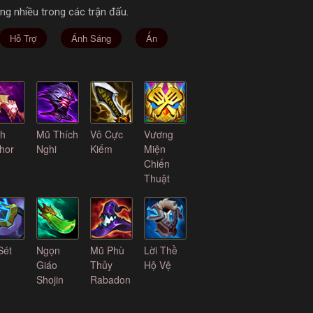
ng nhiều trong các trận đấu.
Hỗ Trợ
Ánh Sáng
Ấn
h
Mũ Thích
Vô Cực
Vương
hor
Nghi
Kiếm
Miện
Chiến
Thuật
Sét
Ngọn
Mũ Phù
Lời Thề
Giáo
Thủy
Hộ Vệ
Shojin
Rabadon