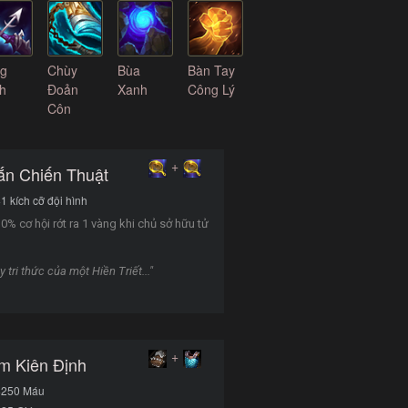
g
Chùy
Bùa
Bàn Tay
h
Đoản
Xanh
Công Lý
Côn
+
ắn Chiến Thuật
1 kích cỡ đội hình
0% cơ hội rớt ra 1 vàng khi chủ sở hữu tử
 tri thức của một Hiền Triết..."
+
im Kiên Định
+250 Máu