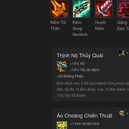
Kiếm Tử
Kiếm
Huyết
Găng
Thần
Súng
Kiếm
Đạo T
Hextech
+
Thịnh Nộ Thủy Quái
+10% AD
+10% Tốc độ đánh
+20 Kháng Phép
Đòn đánh cho 3.5% Sức Mạnh Công Kích c
dồn, tối đa 15 đòn đánh. Sau 15 đòn đánh, 
15% Tốc Độ Đánh.
+
Áo Choàng Chiến Thuật
+1 kích cỡ đội hình