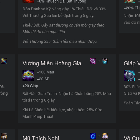
+6% Khuếch Đại Sát Thương
o
+20% Tỉ 
Đòn Đánh và Kỹ Năng gây 1% Thiêu Đốt và 33%
Vết Thương Sâu lên kẻ địch trong 5 giây.
Nhận 10%
vào đó n
Thiêu Đốt: Gây sát thương chuẩn mỗi giây theo
Máu tối đa của mục tiêu
Vết Thương Sâu: Giảm hồi máu nhận được
+
Vương Miện Hoàng Gia
Giáp 
+100 Máu
+20 AP
+20 Giáp
50%
30% Phân
 vòng
Giáp và 
Bắt Đầu Giao Tranh: Nhận Lá Chắn bằng 25% Máu
tối đa trong 8 giây.
Phân Tác
Khi Lá Chắn hết hiệu lực, nhận thêm 25% Sức
Mạnh Phép Thuật.
+
Mũ Thích Nghi
Vô Cự