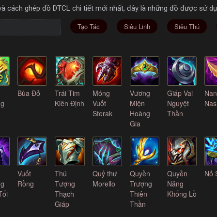
à cách ghép đồ DTCL chi tiết mới nhất, đây là những đồ được sử dụ
Tạo Tác
Siêu Linh
Siêu Thú
Bùa Đỏ
Trái Tim
Móng
Vương
Giáp Vai
Nan
ng
Kiên Định
Vuốt
Miện
Nguyệt
Nas
Sterak
Hoàng
Thần
Gia
Vuốt
Thú
Quỷ thư
Quyền
Quyền
Nỏ 
ng
Rồng
Tượng
Morello
Trượng
Năng
Tối
Thạch
Thiên
Khổng Lồ
Giáp
Thần