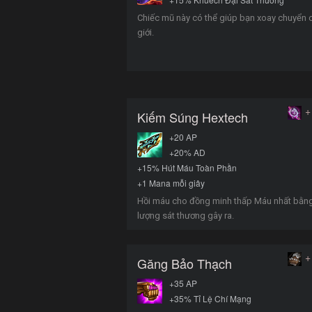
Chiếc mũ này có thể giúp bạn xoay chuyển 
giới.
+
Kiếm Súng Hextech
+20 AP
+20% AD
+15% Hút Máu Toàn Phần
+1 Mana mỗi giây
Hồi máu cho đồng minh thấp Máu nhất bằn
lượng sát thương gây ra.
+
Găng Bảo Thạch
+35 AP
+35% Tỉ Lệ Chí Mạng