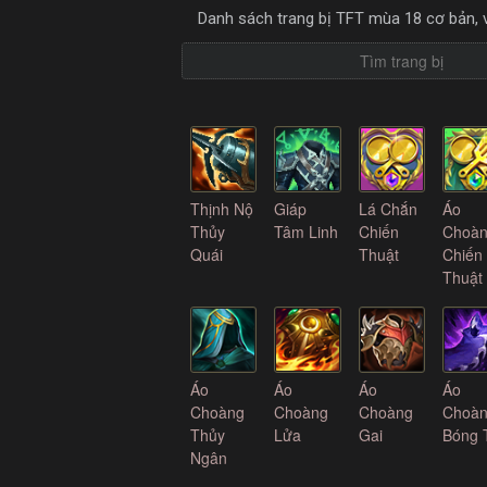
Danh sách trang bị TFT mùa 18 cơ bản, v
Thịnh Nộ
Giáp
Lá Chắn
Áo
Thủy
Tâm Linh
Chiến
Choà
Quái
Thuật
Chiến
Thuật
Áo
Áo
Áo
Áo
Choàng
Choàng
Choàng
Choà
Thủy
Lửa
Gai
Bóng 
Ngân