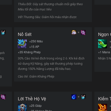
Thiêu Đốt: Gây sát thương chuẩn mỗi giây theo
Máu tối đa của mục tiêu
Vết Thương Sâu: Giảm hồi máu nhận được
+
Nỏ Sét
Ngọn 
+250 Máu
+15 AP
+35 Kháng Phép
+1 Mana 
ạnh
ơng,
30% Cào Xé kẻ địch trong vòng 2 ô. Khi kẻ địch
Nhận 5 N
sử dụng Kỹ Năng, gây sát thương phép tương
đương 150% Năng Lượng đã tiêu hao.
t
ng
Cào Xé: Giảm Kháng Phép
+
Lời Thề Hộ Vệ
Kiếm 
+25 Giáp
+25 Kháng Phép