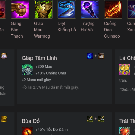
Găng
Giáp
Diệt
Trượng
Cuồng
Cun
ặc
Bảo
Máu
Khổng Lồ
Hư Vô
Đao
Xan
Thạch
Warmog
Guinsoo
+
Giáp Tâm Linh
Lá Ch
+300 Máu
+
+10% Chống Chịu
1
+2 Mana mỗi giây
trận.
ộng
Hồi lại 2.5% Máu đã mất mỗi giây.
"Chứa đầy
nhận
+
Bùa Đỏ
Trái T
+45% Tốc Độ Đánh