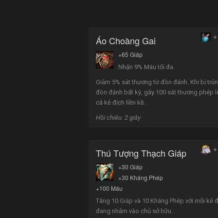
+
Áo Choàng Gai
+65 Giáp
Nhận 9% Máu tối đa.
Giảm 5% sát thương từ đòn đánh. Khi bị trú
đòn đánh bất kỳ, gây 100 sát thương phép lê
cả kẻ địch liền kề.
Hồi chiêu: 2 giây
+
Thú Tượng Thạch Giáp
+30 Giáp
+30 Kháng Phép
+100 Máu
Tăng 10 Giáp và 10 Kháng Phép với mỗi kẻ 
đang nhắm vào chủ sở hữu.