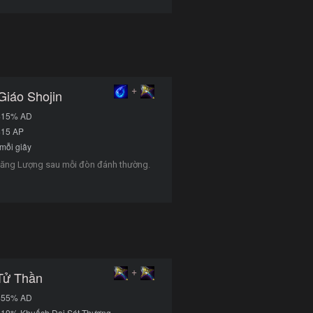
+
Giáo Shojin
+15% AD
+15 AP
mỗi giây
ăng Lượng sau mỗi đòn đánh thường.
+
Tử Thần
+55% AD
+10% Khuếch Đại Sát Thương