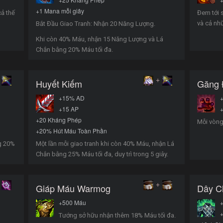
+1 Mana mỗi giây
cả thế
Đem tới 
và cả nhữ
Bắt Đầu Giao Tranh: Nhận 20 Năng Lượng.
Khi còn 40% Máu, nhận 15 Năng Lượng và Lá
Chắn bằng 20% Máu tối đa.
+
Huyết Kiếm
Găng 
+15% AD
+15 AP
+
+20 Kháng Phép
Mỗi vòng 
+20% Hút Máu Toàn Phần
g 20%
Một lần mỗi giao tranh khi còn 40% Máu, nhận Lá
Chắn bằng 25% Máu tối đa, duy trì trong 5 giây.
+
Giáp Máu Warmog
Dây C
+500 Máu
Tướng sở hữu nhận thêm 18% Máu tối đa.