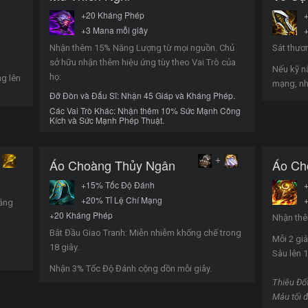
+20 Kháng Phép
+3 Mana mỗi giây
+
Nhận thêm 15% Năng Lượng từ mọi nguồn. Chủ
Sát thươ
sở hữu nhận thêm hiệu ứng tùy theo Vai Trò của
Nếu kỹ n
họ:
ng lên
mạng, nh
Đỡ Đòn và Đấu Sĩ: Nhận 45 Giáp và Kháng Phép.
Các Vai Trò Khác: Nhận thêm 10% Sức Mạnh Công
Kích và Sức Mạnh Phép Thuật.
+
Áo Choàng Thủy Ngân
Áo Ch
+15% Tốc Độ Đánh
+20% Tỉ Lệ Chí Mạng
hắng
+20 Kháng Phép
Nhận thê
Bắt Đầu Giao Tranh: Miễn nhiễm khống chế trong
Mỗi 2 gi
18 giây.
Sâu lên 1
Nhận 3% Tốc Độ Đánh cộng dồn mỗi giây.
Thiêu Đố
Máu tối 