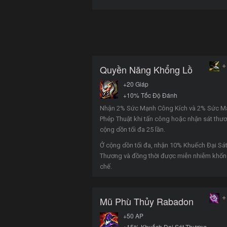
+
Quyền Năng Khổng Lồ
+20 Giáp
+10% Tốc Độ Đánh
Nhận 2% Sức Mạnh Công Kích và 2% Sức M
Phép Thuật khi tấn công hoặc nhận sát thư
cộng dồn tối đa 25 lần.
Ở cộng dồn tối đa, nhận 10% Khuếch Đại Sá
Thương và đồng thời được miễn nhiễm khố
chế.
+
Mũ Phù Thủy Rabadon
+50 AP
+15% Khuếch Đại Sát Thương