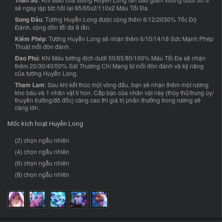
Thần Sứ
sẽ ngay lập tức hồi lại 65/65x2/110x2 Máu Tối Đa.
Song Đấu
: Tướng Huyễn Long được cộng thêm 6/12/2030% Tốc Độ
Đánh, cộng dồn tối đa 8 lần.
Kiếm Phép
: Tướng Huyễn Long sẽ nhận thêm 6/10/14/18 Sức Mạnh Phép
Thuật mỗi đòn đánh.
Đao Phủ
: Khi Máu tướng địch dưới 50/65/80/100% Máu Tối Đa sẽ nhận
thêm 20/30/40/50% Sát Thương Chí Mạng từ mỗi đòn đánh và kỹ năng
của tướng Huyễn Long.
Tham Lam
: Sau khi kết thúc một vòng đấu, bạn sẽ nhận thêm một rương
kho báu và 1 nhân vật tí hon. Cấp bậc của nhân vật này (thủy thủ/trung úy/
thuyền trưởng/đô đốc) càng cao thì giá trị phần thưởng trong rương sẽ
càng lớn.
Mốc kích hoạt Huyễn Long
(2) chọn ngẫu nhiên
(4) chọn ngẫu nhiên
(6) chọn ngẫu nhiên
(8) chọn ngẫu nhiên