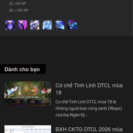
(5) +50 AP
(8) +100 AP
Dành cho bạn
Cơ chế Tinh Linh DTCL mùa
18
Cơ chế Tinh Linh DTCL mùa 18 là
những người bạn rừng xanh (Wisps)
của Đại Ngàn Kỳ…
BXH CKTG DTCL 2026 mùa