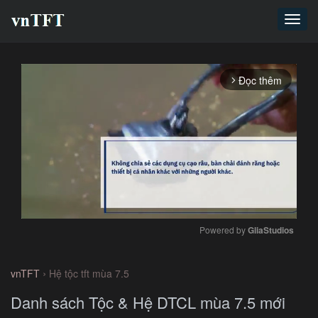
Toggl
navig
Đọc thêm
arrow_forward_ios
Powered by 
GliaStudios
Mute
›
vnTFT
Hệ tộc tft mùa 7.5
Danh sách Tộc & Hệ DTCL mùa 7.5 mới