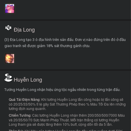
Địa Long
(3) Địa Long tạo 3 ô địa hình trên sân đấu. Đơn vị nào đứng trên đó ở đầu
giao tranh sẽ được giảm 18% sát thương gánh chịu.
Huyễn Long
Tướng Huyễn Long nhận hiệu ứng tộc ngẫu nhiên trong từng trận đấu.
Quá Tải Điện Năng
: Khi tướng Huyễn Long tấn công hoặc bị tấn công sẽ
có 20/25/33/50% tỉ lệ gây Sát Thương Phép theo % Máu Tối Đa lên những
tướng địch xung quanh.
Chiến Tướng
: Các tướng Huyễn Long nhận thêm 200/350/500/7000 Máu
và 20/35/50/70 Sức Mạnh Phép Thuật. Mỗi trận thắng có tướng Huyễn
Long tham gia sẽ được tăng thêm 10% buff, cộng dồn tối đa 5 lần.
: Khi Máu của tướng Huyễn Long lần đầu giảm xuống dưới 50%