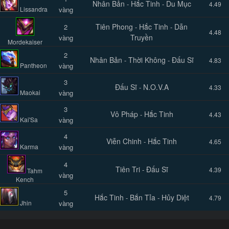
Nhân Bản
Hắc Tinh
Du Mục
-
-
4.49
Lissandra
vàng
Tiên Phong
Hắc Tinh
Dẫn
2
-
-
4.48
Truyền
vàng
Mordekaiser
2
Nhân Bản
Thời Không
Đấu Sĩ
-
-
4.83
Pantheon
vàng
3
Đấu Sĩ
N.O.V.A
-
4.33
Maokai
vàng
3
Vô Pháp
Hắc Tinh
-
4.43
Kai'Sa
vàng
4
Viễn Chinh
Hắc Tinh
-
4.65
Karma
vàng
4
Tiên Tri
Đấu Sĩ
-
4.39
Tahm
vàng
Kench
5
Hắc Tinh
Bắn Tỉa
Hủy Diệt
-
-
4.79
Jhin
vàng