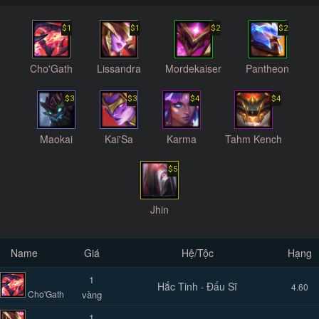
$1
$1
$2
$2
Cho'Gath
Lissandra
Mordekaiser
Pantheon
$3
$3
$4
$4
Maokai
Kai'Sa
Karma
Tahm Kench
$5
Jhin
Name
Giá
Hệ/Tộc
Hạng
1
Hắc Tinh
Đấu Sĩ
-
4.60
Cho'Gath
vàng
1