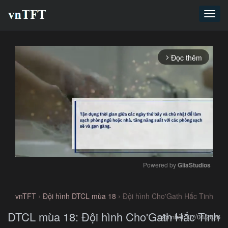
Toggl
navig
Đọc thêm
arrow_forward_ios
Powered by 
GliaStudios
Mute
›
›
vnTFT
Đội hình DTCL mùa 18
Đội hình Cho'Gath Hắc Tinh
DTCL mùa 18: Đội hình Cho'Gath Hắc Tinh
cập nhật: 07/04/2026