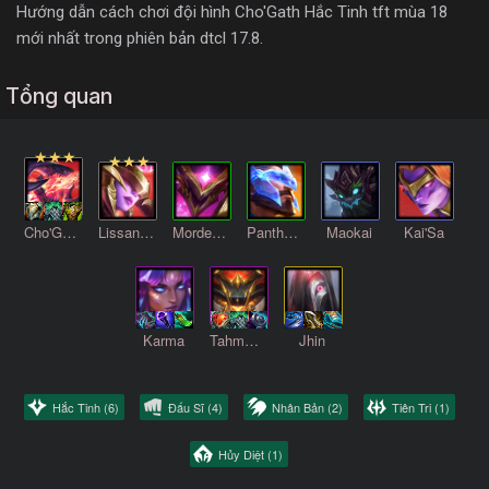
Hướng dẫn cách chơi đội hình Cho'Gath Hắc Tinh tft mùa 18
mới nhất trong phiên bản dtcl 17.8.
Tổng quan
Cho'Gath
Lissandra
Mordekaiser
Pantheon
Maokai
Kai'Sa
Karma
TahmKench
Jhin
Hắc Tinh
(6)
Đấu Sĩ
(4)
Nhân Bản
(2)
Tiên Tri
(1)
Hủy Diệt
(1)