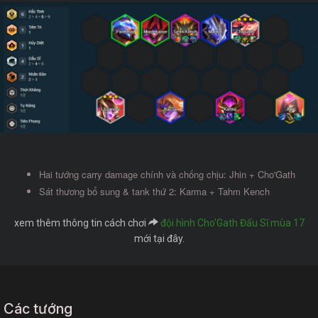
Hai tướng carry damage chính và chống chịu: Jhin + Cho'Gath
Sát thương bổ sung & tank thứ 2: Karma + Tahm Kench
xem thêm thông tin cách chơi
đội hình Cho'Gath Đấu Sĩ mùa 17
mới tại đây.
Các tướng