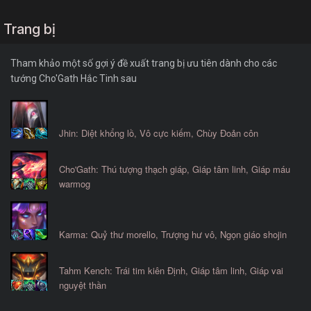
Trang bị
Tham khảo một số gợi ý đề xuất trang bị ưu tiên dành cho các
tướng Cho'Gath Hắc Tinh sau
Jhin: Diệt khổng lồ, Vô cực kiếm, Chùy Đoản côn
Cho'Gath: Thú tượng thạch giáp, Giáp tâm linh, Giáp máu
warmog
Karma: Quỷ thư morello, Trượng hư vô, Ngọn giáo shojin
Tahm Kench: Trái tim kiên Định, Giáp tâm linh, Giáp vai
nguyệt thần