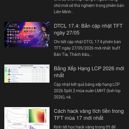
chờ mới sẽ thử nghiệm trong phiên bản
Liên Minh…
DTCL 17.4: Bản cập nhật TFT
ngày 27/05
Chi tiết cập nhật DTCL 17.4 phiên bản
TFT ngày 27/05/2026 mới nhất: buff
Bắn Tỉa, Thách Đấu,…
Bảng Xếp Hạng LCP 2026 mới
nhất
Cập nhật kết quả bảng xếp hạng LCP
2026 Split 2 mùa xuân LMHT (bxh lcp
2026), và…
Cách hack vàng tích tiền trong
TFT mùa 17 mới nhất
Kinh tết học hack vàng trong tft để