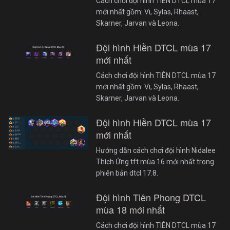
Cách chơi đội hình TIÊN DTCL mùa 17
mới nhất gồm: Vi, Sylas, Rhaast,
Skarner, Jarvan và Leona.
Đội hình Hiền DTCL mùa 17
mới nhất
Cách chơi đội hình TIÊN DTCL mùa 17
mới nhất gồm: Vi, Sylas, Rhaast,
Skarner, Jarvan và Leona.
Đội hình Hiền DTCL mùa 17
mới nhất
Hướng dẫn cách chơi đội hình Nidalee
Thích Ứng tft mùa 16 mới nhất trong
phiên bản dtcl 17.8.
Đội hình Tiên Phong DTCL
mùa 18 mới nhất
Cách chơi đội hình TIÊN DTCL mùa 17