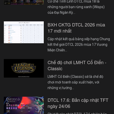
Cơ chế Tinh Linh DTCL mùa 18 là
những người bạn rừng xanh (Wisps)
của Đại Ngàn Kỳ…
BXH CKTG DTCL 2026 mùa
17 mới nhất
Cập nhật kết quả bảng xếp hạng Chung
kết thế giới DTCL 2026 mùa 17 Vương
Miện Chiến…
Chế độ chơi LMHT Cổ Điển -
Classic
LMHT Cổ Điển (Classic) sẽ là chế độ
chơi mới toanh sắp xuất hiện, với
những vị tướng…
DTCL 17.6: Bản cập nhật TFT
ngày 24/06