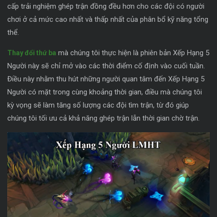
cấp trải nghiệm ghép trận đồng đều hơn cho các đội có người
chơi ở cả mức cao nhất và thấp nhất của phân bổ kỹ năng tổng
thể.
mà chúng tôi thực hiện là phiên bản Xếp Hạng 5
Thay đổi thứ ba
Người này sẽ chỉ mở vào các thời điểm cố định vào cuối tuần.
Điều này nhằm thu hút những người quan tâm đến Xếp Hạng 5
Người có mặt trong cùng khoảng thời gian, điều mà chúng tôi
kỳ vọng sẽ làm tăng số lượng các đội tìm trận, từ đó giúp
chúng tôi tối ưu cả khả năng ghép trận lẫn thời gian chờ trận.