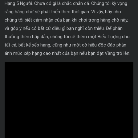
Hạng 5 Người. Chưa có gì là chắc chắn cả. Chúng tôi kỳ vọng
rằng hàng chờ sẽ phát triển theo thời gian. Vì vậy, hãy cho
chúng tôi biết cảm nhận của bạn khi chơi trong hàng chờ này,
và góp ý nếu có bất cứ điều gì bạn nghĩ còn thiếu. Để phần
thưởng thêm hấp dẫn, chúng tôi sẽ thêm một Biểu Tượng cho
tất cả, bất kể xếp hạng, cũng như một cờ hiệu độc đáo phản
ánh mức xếp hạng cao nhất của bạn nếu bạn đạt Vàng trở lên.