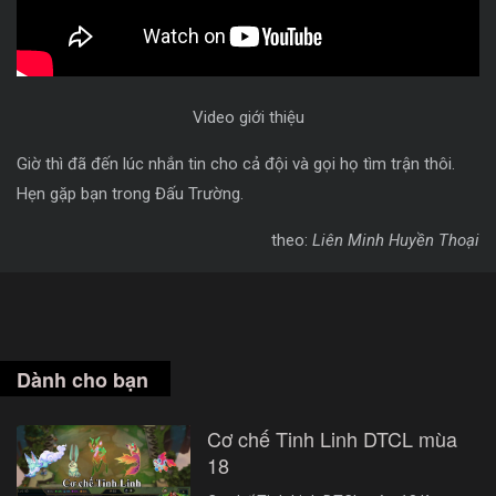
Video giới thiệu
Giờ thì đã đến lúc nhắn tin cho cả đội và gọi họ tìm trận thôi.
Hẹn gặp bạn trong Đấu Trường.
theo:
Liên Minh Huyền Thoại
Dành cho bạn
Cơ chế Tinh Linh DTCL mùa
18