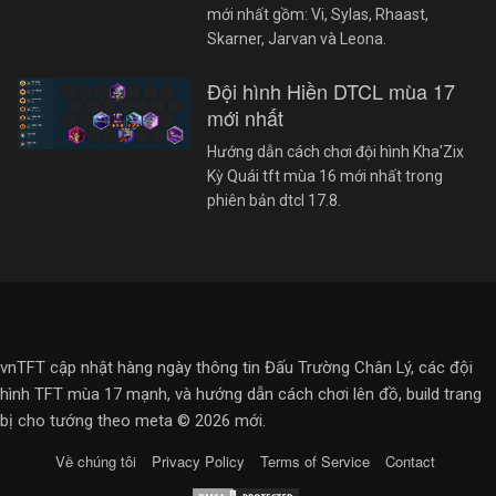
mới nhất gồm: Vi, Sylas, Rhaast,
Skarner, Jarvan và Leona.
Đội hình Hiền DTCL mùa 17
mới nhất
Hướng dẫn cách chơi đội hình Kha'Zix
Kỳ Quái tft mùa 16 mới nhất trong
phiên bản dtcl 17.8.
vnTFT cập nhật hàng ngày thông tin Đấu Trường Chân Lý, các đội
hình TFT mùa 17 mạnh, và hướng dẫn cách chơi lên đồ, build trang
bị cho tướng theo meta © 2026 mới.
Về chúng tôi
Privacy Policy
Terms of Service
Contact