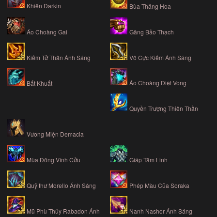
Khiên Darkin
Bùa Thăng Hoa
Áo Choàng Gai
Găng Bảo Thạch
Kiếm Tử Thần Ánh Sáng
Vô Cực Kiếm Ánh Sáng
Áo Choàng Diệt Vong
Bất Khuất
Quyền Trượng Thiên Thần
Vương Miện Demacia
Mùa Đông Vĩnh Cửu
Giáp Tâm Linh
Quỷ thư Morello Ánh Sáng
Phép Màu Của Soraka
Mũ Phù Thủy Rabadon Ánh
Nanh Nashor Ánh Sáng