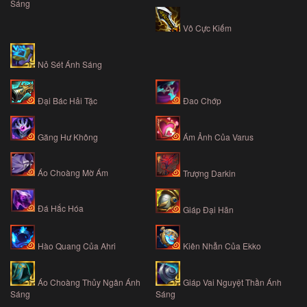
Sáng
Vô Cực Kiếm
Nỏ Sét Ánh Sáng
Đại Bác Hải Tặc
Đao Chớp
Găng Hư Không
Ám Ảnh Của Varus
Áo Choàng Mờ Ám
Trượng Darkin
Đá Hắc Hóa
Giáp Đại Hãn
Hào Quang Của Ahri
Kiên Nhẫn Của Ekko
Áo Choàng Thủy Ngân Ánh
Giáp Vai Nguyệt Thần Ánh
Sáng
Sáng