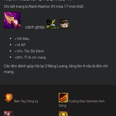
Chi tiết trang bị Nanh Nashor tft mùa 17 mới nhất.
cách ghép:
+
+150 Máu
+18 AP
+10% Tốc Độ Đánh
+20% Tỉ lệ chí mạng
Các đòn đánh giúp hồi lại 2 Năng Lượng, tăng lên 4 nếu là đòn chí
mạng.
Bàn Tay Công Lý
Cuồng Đao Guinsoo Ánh
Sáng