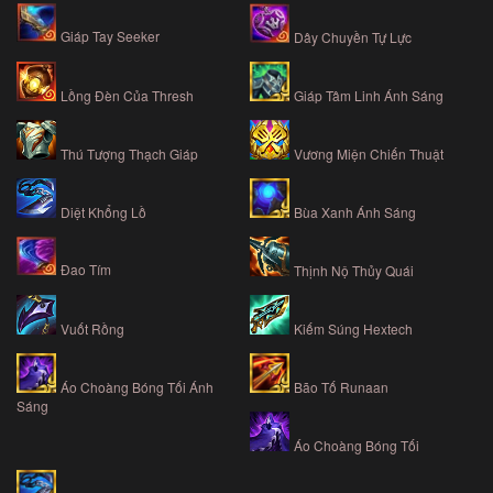
Giáp Tay Seeker
Dây Chuyền Tự Lực
Lồng Đèn Của Thresh
Giáp Tâm Linh Ánh Sáng
Thú Tượng Thạch Giáp
Vương Miện Chiến Thuật
Diệt Khổng Lồ
Bùa Xanh Ánh Sáng
Đao Tím
Thịnh Nộ Thủy Quái
Vuốt Rồng
Kiếm Súng Hextech
Áo Choàng Bóng Tối Ánh
Bão Tố Runaan
Sáng
Áo Choàng Bóng Tối