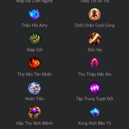
Nhịp Độ Chết Người
Thấu Thị Vũ Trụ
Triệu Hồi Aery
Chốt Chặn Cuối Cùng
Giáp Cốt
Đốn Hạ
Thợ Săn Tàn Nhẫn
Thu Thập Hắc Ám
Hoàn Tiền
Tập Trung Tuyệt Đối
Hấp Thụ Sinh Mệnh
Xung Kích Bão Tố