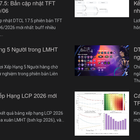
7.5: Bản cập nhật TFT
Kế
0/06
nh
cập nhật DTCL 17.5 phiên bản TFT
Lị
6/2026 mới nhất: buff nhiều
hôm
2…
ng 5 Người trong LMHT
DT
ng
ơi Xếp Hạng 5 Người hàng chờ
Chi
ử nghiệm trong phiên bản Liên
ngà
Th
ếp Hạng LCP 2026 mới
Cá
TF
kết quả bảng xếp hạng LCP 2026
Kin
ùa xuân LMHT (bxh lcp 2026), và…
một