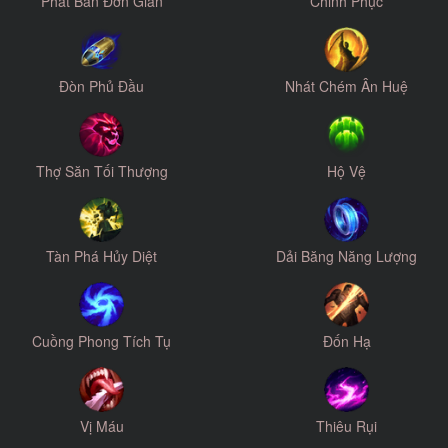
Phát Bắn Đơn Giản
Chinh Phục
Đòn Phủ Đầu
Nhát Chém Ân Huệ
Thợ Săn Tối Thượng
Hộ Vệ
Tàn Phá Hủy Diệt
Dải Băng Năng Lượng
Cuồng Phong Tích Tụ
Đốn Hạ
Vị Máu
Thiêu Rụi