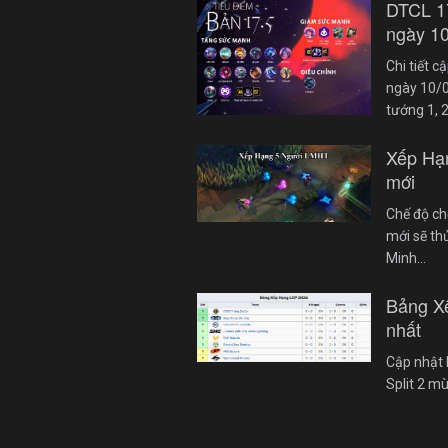
DTCL 1
ngày 1
Chi tiết 
ngày 10/0
tướng 1, 
Xếp Hạ
mới
Chế độ ch
mới sẽ th
Minh…
Bảng X
nhất
Cập nhật 
Split 2 m