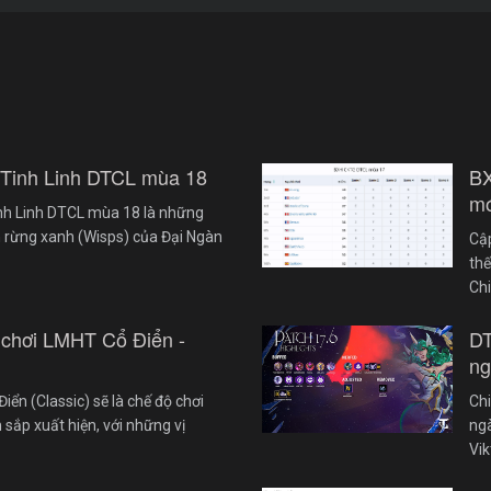
 Tinh Linh DTCL mùa 18
B
mớ
nh Linh DTCL mùa 18 là những
 rừng xanh (Wisps) của Đại Ngàn
Cậ
th
Ch
 chơi LMHT Cổ Điển -
DT
ng
iển (Classic) sẽ là chế độ chơi
Chi
 sắp xuất hiện, với những vị
ngà
Vik