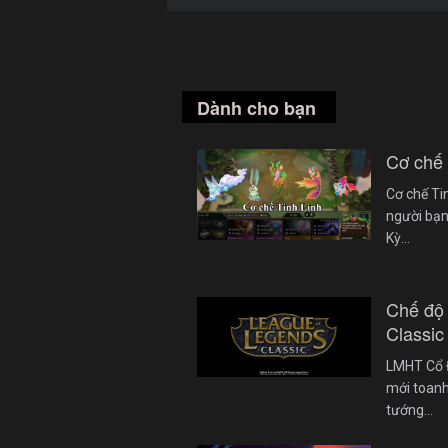
Dành cho bạn
Cơ chế
Cơ chế Ti
người bạn
Kỳ…
Chế độ
Classic
LMHT Cổ Đ
mới toanh
tướng…