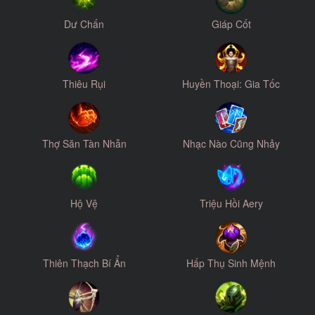
Dư Chấn
Giáp Cốt
Thiêu Rụi
Huyền Thoại: Gia Tốc
Thợ Săn Tàn Nhẫn
Nhạc Nào Cũng Nhảy
Hộ Vệ
Triệu Hồi Aery
Thiên Thạch Bí Ẩn
Hấp Thụ Sinh Mệnh