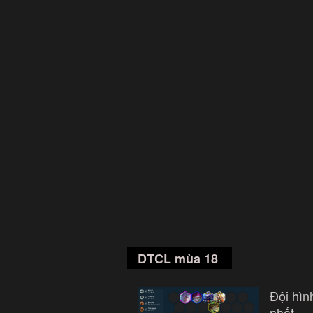
DTCL mùa 18
Đội hì
nhất