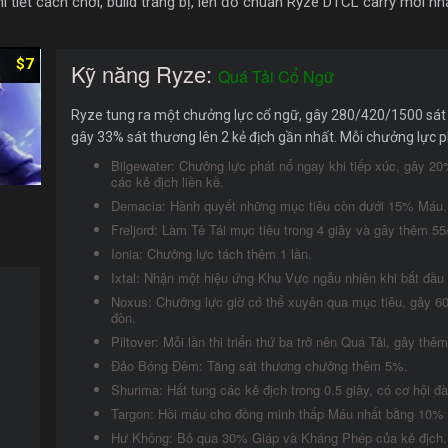
tiết cách chơi, build trang bị, lên đồ chuẩn Ryze DTCL carry mới nhấ
$7
Kỹ năng Ryze:
Quá Tải Cổ Ngữ
Ryze tung ra một chưởng lực cổ ngữ, gây 280/420/1500 sát 
gây 33% sát thương lên 2 kẻ địch gần nhất. Mỗi chưởng lực p
Bilgewater: Chưởng lực phát nổ ngay khi tiếp xúc, gây 20
các kẻ địch liền kề.
Demacia: Hành quyết những mục tiêu còn dưới 15% Máu.
Freljord: Làm Tê Tái mục tiêu trong 4 giây và gây thêm 5
Ionia: Chưởng lực tách thêm 1 lần.
Ixtal: Nhận một hiệu ứng Khu Vực ngẫu nhiên khi bắt đầu 
Noxus: Chưởng lực giờ có thể xuyên qua mục tiêu, gây 60
đòn.
Piltover: Mỗi lần thi triển thứ ba trở nên Quá Tải, gây th
Đảo Bóng Đêm: Tăng sát thương chưởng thêm 5%.
Shurima: Hất tung các kẻ địch trong 0.5 giây, có cơ hội 
Targon: Hồi máu cho đồng minh thấp Máu nhất bằng 10% l
Hư Không: Bỏ qua 30% Giáp và Kháng Phép của kẻ địch.