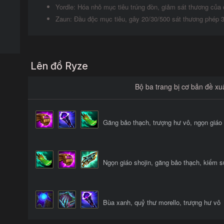
Yordle: Hóa nhỏ mục tiêu trúng đòn, giảm sát thương của 
Zaun: Đầu độc mục tiêu, gây 20/30/500 sát thương phép 3.
Lên đồ Ryze
Bộ ba trang bị cơ bản đề xu
Găng bảo thạch, trượng hư vô, ngọn giáo 
Ngọn giáo shojin, găng bảo thạch, kiếm 
Bùa xanh, quỷ thư morello, trượng hư vô