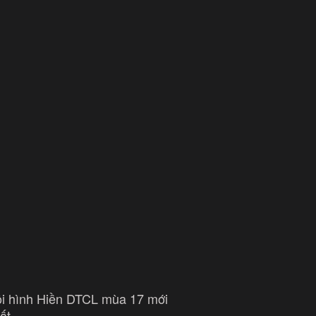
i hình Hiền DTCL mùa 17 mới
ất