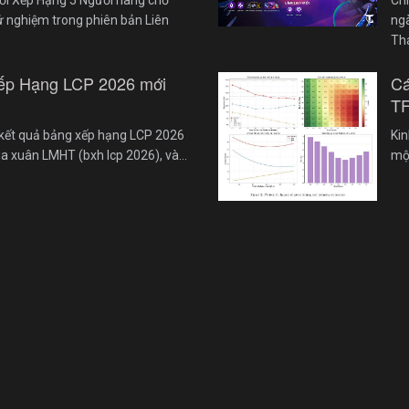
ử nghiệm trong phiên bản Liên
ngà
Th
ếp Hạng LCP 2026 mới
Cá
TF
kết quả bảng xếp hạng LCP 2026
Kin
ùa xuân LMHT (bxh lcp 2026), và…
một