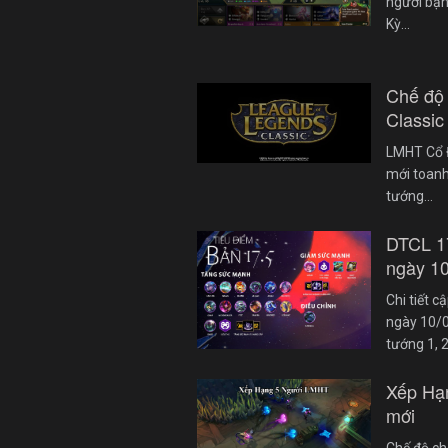
người bạn
Kỳ…
Chế độ
Classic
LMHT Cổ Đ
mới toanh
tướng…
DTCL 1
ngày 1
Chi tiết 
ngày 10/0
tướng 1, 
Xếp Hạ
mới
Chế độ ch