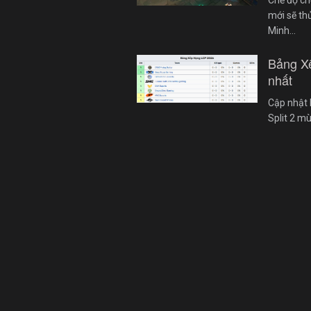
mới sẽ th
Minh…
Bảng X
nhất
Cập nhật 
Split 2 m