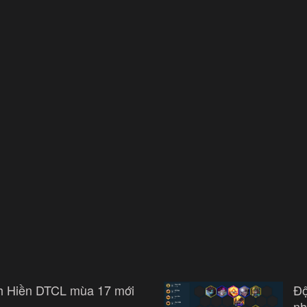
nh Hiền DTCL mùa 17 mới
Độ
nh