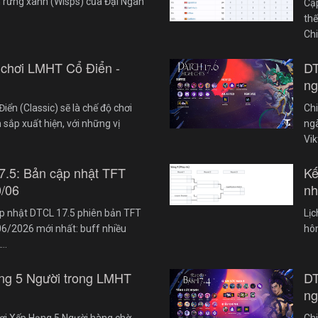
 rừng xanh (Wisps) của Đại Ngàn
Cậ
th
Ch
 chơi LMHT Cổ Điển -
DT
ng
iển (Classic) sẽ là chế độ chơi
Chi
 sắp xuất hiện, với những vị
ngà
Vik
7.5: Bản cập nhật TFT
Kế
0/06
nh
cập nhật DTCL 17.5 phiên bản TFT
Lị
6/2026 mới nhất: buff nhiều
hôm
2…
ng 5 Người trong LMHT
DT
ng
ơi Xếp Hạng 5 Người hàng chờ
Chi