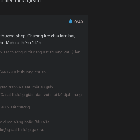
t theo meta tại vntft.
0/40
thương phép. Chưởng lực chia làm hai,
hụ tách ra thêm 1 lần.
% sát thương dưới dạng sát thương vật lý lên
5/99/178 sát thương chuẩn.
giao tranh và sau mỗi 10 giây.
% sát thương giảm dần với mỗi kẻ địch trúng
êm 40% sát thương.
đào được Vàng hoặc Báu Vật.
ượng sát thương gây ra.