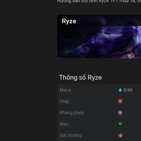
Hướng dẫn đội hình Ryze TFT mùa 16, chi 
Ryze
Thông số Ryze
Mana
0/40
Giáp
Kháng phép
Máu
Sát thương