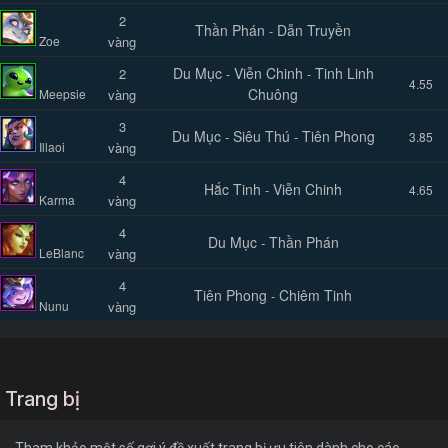
2
Thần Phán
Dẫn Truyền
-
Zoe
vàng
Du Mục
Viễn Chinh
Tinh Linh
2
-
-
4.55
Chuông
Meepsie
vàng
3
Du Mục
Siêu Thú
Tiên Phong
-
-
3.85
Illaoi
vàng
4
Hắc Tinh
Viễn Chinh
-
4.65
Karma
vàng
4
Du Mục
Thần Phán
-
LeBlanc
vàng
4
Tiên Phong
Chiêm Tinh
-
Nunu
vàng
Trang bị