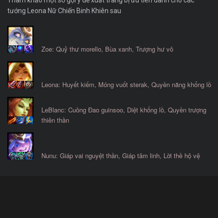
Tham khảo một số gợi ý đề xuất trang bị ưu tiên dành cho các
tướng Leona Nữ Chiến Binh Khiên sau
Zoe: Quỷ thư morello, Bùa xanh, Trượng hư vô
Leona: Huyết kiếm, Móng vuốt sterak, Quyền năng khổng lồ
LeBlanc: Cuồng Đao guinsoo, Diệt khổng lồ, Quyền trượng
thiên thần
Nunu: Giáp vai nguyệt thần, Giáp tâm linh, Lời thề hộ vệ