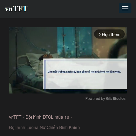
Toggl
navig
Đọc thêm
arrow_forward_ios
Powered by 
GliaStudios
Mute
›
›
vnTFT
Đội hình DTCL mùa 18
Đội hình Leona Nữ Chiến Binh Khiên