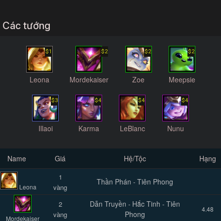
Các tướng
$1
$2
$2
$2
Leona
Mordekaiser
Zoe
Meepsie
$3
$4
$4
$4
Illaoi
Karma
LeBlanc
Nunu
Name
Giá
Hệ/Tộc
Hạng
1
Thần Phán
Tiên Phong
-
Leona
vàng
Dẫn Truyền
Hắc Tinh
Tiên
2
-
-
4.48
Phong
vàng
Mordekaiser