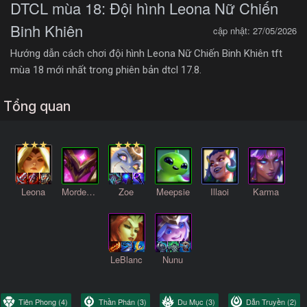
DTCL mùa 18: Đội hình Leona Nữ Chiến
Binh Khiên
cập nhật: 27/05/2026
Hướng dẫn cách chơi đội hình Leona Nữ Chiến Binh Khiên tft
mùa 18 mới nhất trong phiên bản dtcl 17.8.
Tổng quan
Leona
Mordekaiser
Zoe
Meepsie
Illaoi
Karma
LeBlanc
Nunu
Tiên Phong
(4)
Thần Phán
(3)
Du Mục
(3)
Dẫn Truyền
(2)