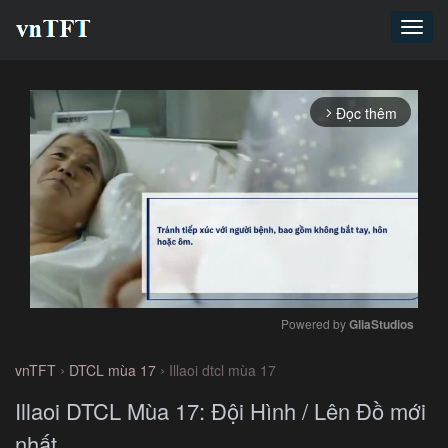
Toggl
navig
Đọc thêm
arrow_forward_ios
Powered by 
GliaStudios
Mute
›
›
vnTFT
DTCL mùa 17
Illaoi dtcl mùa 17
Illaoi DTCL Mùa 17: Đội Hình / Lên Đồ mới
nhất