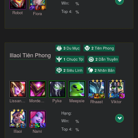
Win:
%
Top 4:
%
Robot
Fiora
3
Du Mục
2
Tiên Phong
Illaoi Tiên Phong
1
Chuộc Tội
2
Dẫn Truyền
2
Siêu Linh
2
Nhân Bản
Lissandra
Mordekaiser
Pyke
Meepsie
Rhaast
Viktor
Hạng:
Win:
%
Top 4:
%
Illaoi
Nami