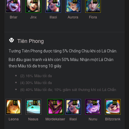
$1
$2
$3
$3
$5
Briar
Jinx
Illaoi
Aurora
Fiora
Tiên Phong
Tướng Tiên Phong được tăng 5% Chống Chịu khi có Lá Chắn.
Bắt đầu giao tranh và khi còn 50% Máu: Nhận một Lá Chắn
theo Máu tối đa trong 10 giây.
(2) 16% Máu tối đa
(4) 30% Máu tối đa
(6) 40% Máu tối đa; 10% giảm sát thương khi có Lá Chắn
$1
$1
$2
$3
$4
$5
Leona
Nasus
Mordekaiser
Illaoi
Nunu
Blitzcrank