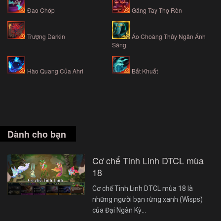
Đao Chớp
Găng Tay Thợ Rèn
Trượng Darkin
Áo Choàng Thủy Ngân Ánh
Sáng
Hào Quang Của Ahri
Bất Khuất
Dành cho bạn
Cơ chế Tinh Linh DTCL mùa
18
Cơ chế Tinh Linh DTCL mùa 18 là
những người bạn rừng xanh (Wisps)
của Đại Ngàn Kỳ…