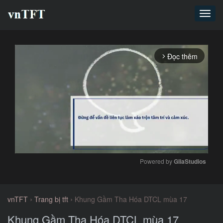
Toggl
navig
Đọc thêm
arrow_forward_ios
Powered by 
GliaStudios
Mute
›
›
vnTFT
Trang bị tft
Khung Gầm Tha Hóa DTCL mùa 17
Khung Gầm Tha Hóa DTCL mùa 17