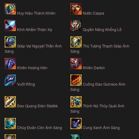
Huy Hiệu Thánh Khiên
Nước Cappa
Kính Nhắm Thiện Xạ
Quyền Năng Khổng Lồ
Giáp Vai Nguyệt Thần Ánh
Thú Tượng Thạch Giáp Ánh
Sáng
Sáng
Khiên Hoàng Hôn
Khiên Darkin
Vuốt Rồng
Cuồng Đao Guinsoo Ánh
Sáng
Đao Quang Điện Statikk
Thịnh Nộ Thủy Quái Ánh
Sáng
Chùy Đoản Côn Ánh Sáng
Cung Xanh Ánh Sáng