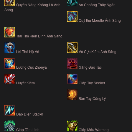
Quyền Năng Khổng Lồ Ánh
Áo Choàng Thủy Ngân
Sáng
Quỷ thư Morello Ánh Sáng
Trái Tim Kiên Định Ánh Sáng
Lời Thề Hộ Vệ
Vô Cực Kiếm Ánh Sáng
Lưỡng Cực Zhonya
Găng Đạo Tặc
Giáp Tay Seeker
Huyết Kiếm
Bàn Tay Công Lý
Dao Điện Statikk
Giáp Tâm Linh
Giáp Máu Warmog