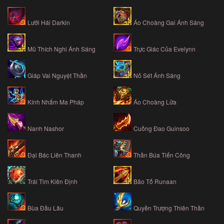
Lưỡi Hái Darkin
Áo Choàng Gai Ánh Sáng
Mũ Thích Nghi Ánh Sáng
Trực Giác Của Evelynn
Giáp Vai Nguyệt Thần
Nỏ Sét Ánh Sáng
Kính Nhắm Ma Pháp
Áo Choàng Lửa
Nanh Nashor
Cuồng Đao Guinsoo
Đại Bác Liên Thanh
Thần Búa Tiến Công
Trái Tim Kiên Định
Bão Tố Runaan
Bùa Đầu Lâu
Quyền Trượng Thiên Thần