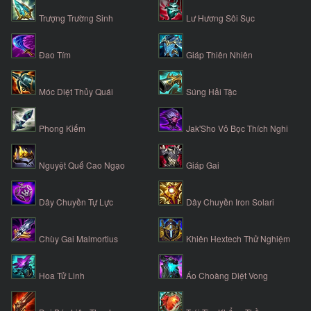
Trượng Trường Sinh
Lư Hương Sôi Sục
Đao Tím
Giáp Thiên Nhiên
Móc Diệt Thủy Quái
Súng Hải Tặc
Phong Kiếm
Jak'Sho Vỏ Bọc Thích Nghi
Nguyệt Quế Cao Ngạo
Giáp Gai
Dây Chuyền Tự Lực
Dây Chuyền Iron Solari
Chùy Gai Malmortius
Khiên Hextech Thử Nghiệm
Hoa Tử Linh
Áo Choàng Diệt Vong