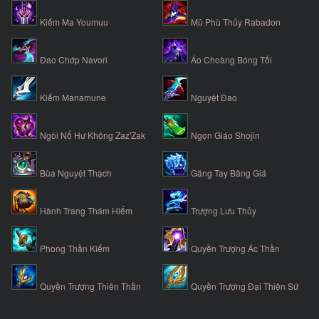
Kiếm Ma Youmuu
Mũ Phù Thủy Rabadon
Đao Chớp Navori
Áo Choàng Bóng Tối
Kiếm Manamune
Nguyệt Đao
Ngòi Nổ Hư Không Zaz'Zak
Ngọn Giáo Shojin
Bùa Nguyệt Thạch
Găng Tay Băng Giá
Hành Trang Thám Hiểm
Trượng Lưu Thủy
Phong Thần Kiếm
Quyền Trượng Ác Thần
Quyền Trượng Thiên Thần
Quyền Trượng Đại Thiên Sứ