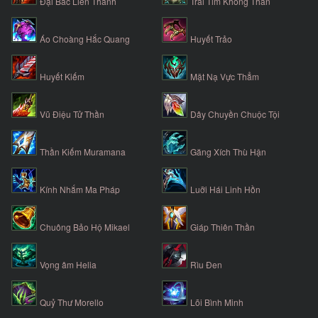
Đại Bác Liên Thanh
Trái Tim Khổng Thần
Áo Choàng Hắc Quang
Huyết Trảo
Huyết Kiếm
Mặt Nạ Vực Thẳm
Vũ Điệu Tử Thần
Dây Chuyền Chuộc Tội
Thần Kiếm Muramana
Găng Xích Thù Hận
Kính Nhắm Ma Pháp
Luỡi Hái Linh Hồn
Chuông Bảo Hộ Mikael
Giáp Thiên Thần
Vọng âm Helia
Rìu Đen
Quỷ Thư Morello
Lõi Bình Minh