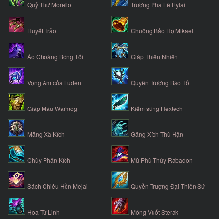
Quỷ Thư Morello
Trượng Pha Lê Rylai
Huyết Trảo
Chuông Bảo Hộ Mikael
Áo Choàng Bóng Tối
Giáp Thiên Nhiên
Vọng Âm của Luden
Quyền Trượng Bão Tố
Giáp Máu Warmog
Kiếm súng Hextech
Mãng Xà Kích
Găng Xích Thù Hận
Chùy Phản Kích
Mũ Phù Thủy Rabadon
Sách Chiêu Hồn Mejai
Quyền Trượng Đại Thiên Sứ
Hoa Tử Linh
Móng Vuốt Sterak