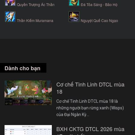
Quyền Trượng Ác Thần
Đá Tỏa Sáng - Bảo Hộ
Thần Kiếm Muramana
Nguyệt Quế Cao Ngạo
Dành cho bạn
Cơ chế Tinh Linh DTCL mùa
18
Cơ chế Tinh Linh DTCL mùa 18 là
những người bạn rừng xanh (Wisps)
của Đại Ngàn Kỳ…
BXH CKTG DTCL 2026 mùa