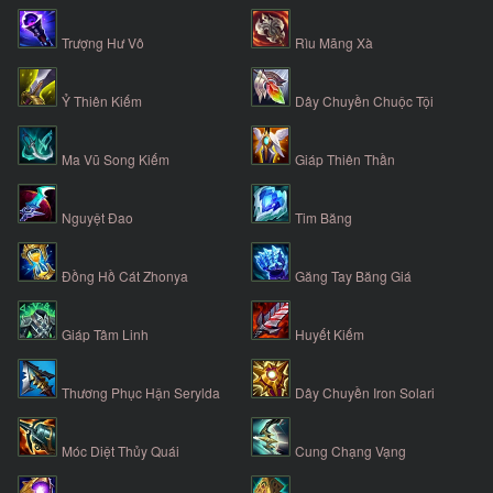
Trượng Hư Vô
Rìu Mãng Xà
Ỷ Thiên Kiếm
Dây Chuyền Chuộc Tội
Ma Vũ Song Kiếm
Giáp Thiên Thần
Nguyệt Đao
Tim Băng
Đồng Hồ Cát Zhonya
Găng Tay Băng Giá
Giáp Tâm Linh
Huyết Kiếm
Thương Phục Hận Serylda
Dây Chuyền Iron Solari
Móc Diệt Thủy Quái
Cung Chạng Vạng