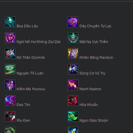
Bùa Đầu Lâu
Dây Chuyền Tự Lực
Ngòi Nổ Hư Không Zaz'Zak
Mặt Nạ Vực Thẳm
Nỏ Thần Dominik
Khiên Băng Randuin
Nguyên Tố Luân
Động Cơ Vũ Trụ
Kiếm Ma Youmuu
Nanh Nashor
Đao Tím
Hỏa Khuẩn
Rìu Đen
Ngọn Giáo Shojin