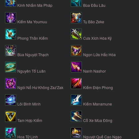
Kính Nhắm Ma Pháp
Bùa Đầu Lâu
Kiếm Ma Youmuu
Tụ Bão Zeke
Phong Thần Kiếm
Cưa Xích Hóa Kỹ
Bùa Nguyệt Thạch
Ngọn Lửa Hắc Hóa
Nguyên Tố Luân
Nanh Nashor
Ngòi Nổ Hư Không Zaz'Zak
Kiếm Điện Phong
Lõi Bình Minh
Kiếm Manamune
Tam Hợp Kiếm
Cỗ Xe Mùa Đông
Hoa Tử Linh
Nguyệt Quế Cao Ngạo