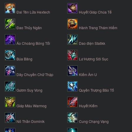
Đai Tên Lửa Hextech
Huyết Giáp Chúa Tể
Đao Thủy Ngân
Hành Trang Thám Hiểm
Áo Choàng Bóng Tối
Dao điện Statikk
Búa Băng
Lư Hương Sôi Sục
Dây Chuyền Chữ Thập
Kiếm Âm U
Gươm Suy Vong
Quyền Trượng Bão Tố
Giáp Máu Warmog
Huyết Kiếm
Nỏ Thần Dominik
Cung Chạng Vạng