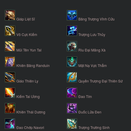
Giáp Liệt Sĩ
Băng Trượng Vĩnh Cửu
Vô Cực Kiếm
Trượng Lưu Thủy
Mũi Tên Yun Tal
Rìu Đại Mãng Xà
Khiên Băng Randuin
Mặt Nạ Vực Thẳm
Giáo Thiên Ly
Quyền Trượng Đại Thiên Sứ
Kiếm Tai Ương
Đao Tím
Khiên Thái Dương
Đuốc Lửa Đen
Đao Chớp Navori
Trượng Trường Sinh