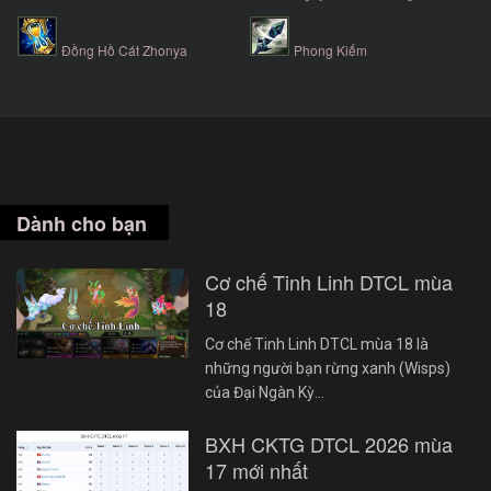
Đồng Hồ Cát Zhonya
Phong Kiếm
Dành cho bạn
Cơ chế Tinh Linh DTCL mùa
18
Cơ chế Tinh Linh DTCL mùa 18 là
những người bạn rừng xanh (Wisps)
của Đại Ngàn Kỳ…
BXH CKTG DTCL 2026 mùa
17 mới nhất