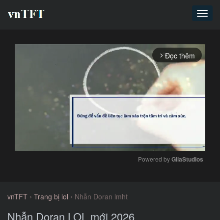
Toggl
navig
Đọc thêm
arrow_forward_ios
Powered by 
GliaStudios
Mute
›
›
vnTFT
Trang bị lol
Nhẫn Doran lmht
Nhẫn Doran LOL mới 2026