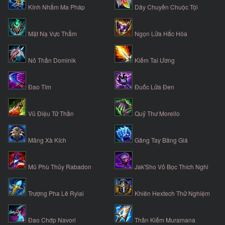
Kính Nhắm Ma Pháp
Dây Chuyền Chuộc Tội
Mặt Nạ Vực Thẳm
Ngọn Lửa Hắc Hóa
Nỏ Thần Dominik
Kiếm Tai Ương
Đao Tím
Đuốc Lửa Đen
Vũ Điệu Tử Thần
Quỷ Thư Morello
Mãng Xà Kích
Găng Tay Băng Giá
Mũ Phù Thủy Rabadon
Jak'Sho Vỏ Bọc Thích Nghi
Trượng Pha Lê Rylai
Khiên Hextech Thử Nghiệm
Đao Chớp Navori
Thần Kiếm Muramana