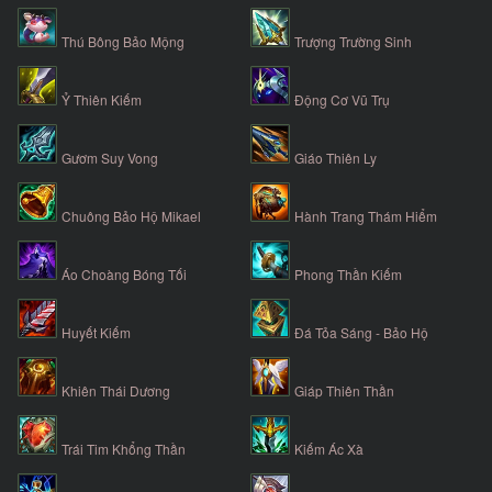
Thú Bông Bảo Mộng
Trượng Trường Sinh
Ỷ Thiên Kiếm
Động Cơ Vũ Trụ
Gươm Suy Vong
Giáo Thiên Ly
Chuông Bảo Hộ Mikael
Hành Trang Thám Hiểm
Áo Choàng Bóng Tối
Phong Thần Kiếm
Huyết Kiếm
Đá Tỏa Sáng - Bảo Hộ
Khiên Thái Dương
Giáp Thiên Thần
Trái Tim Khổng Thần
Kiếm Ác Xà