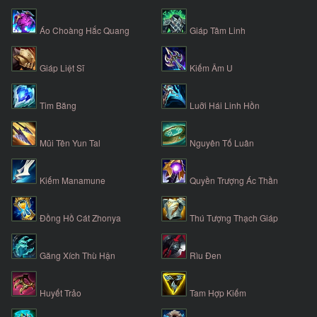
Áo Choàng Hắc Quang
Giáp Tâm Linh
Giáp Liệt Sĩ
Kiếm Âm U
Tim Băng
Luỡi Hái Linh Hồn
Mũi Tên Yun Tal
Nguyên Tố Luân
Kiếm Manamune
Quyền Trượng Ác Thần
Đồng Hồ Cát Zhonya
Thú Tượng Thạch Giáp
Găng Xích Thù Hận
Rìu Đen
Huyết Trảo
Tam Hợp Kiếm