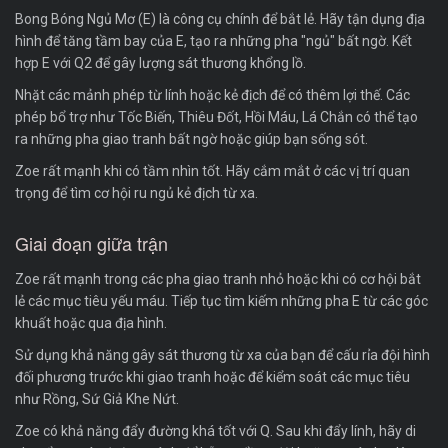
Bong Bóng Ngủ Mơ (E) là công cụ chính để bắt lẻ. Hãy tận dụng địa
hình để tăng tầm bay của E, tạo ra những pha "ngủ" bất ngờ. Kết
hợp E với Q2 để gây lượng sát thương khổng lồ.
Nhặt các mảnh phép từ lính hoặc kẻ địch để có thêm lợi thế. Các
phép bổ trợ như Tốc Biến, Thiêu Đốt, Hồi Máu, Lá Chắn có thể tạo
ra những pha giao tranh bất ngờ hoặc giúp bạn sống sót.
Zoe rất mạnh khi có tầm nhìn tốt. Hãy cắm mắt ở các vị trí quan
trọng để tìm cơ hội ru ngủ kẻ địch từ xa.
Giai đoạn giữa trận
Zoe rất mạnh trong các pha giao tranh nhỏ hoặc khi có cơ hội bắt
lẻ các mục tiêu yếu máu. Tiếp tục tìm kiếm những pha E từ các góc
khuất hoặc qua địa hình.
Sử dụng khả năng gây sát thương từ xa của bạn để cấu rỉa đội hình
đối phương trước khi giao tranh hoặc để kiểm soát các mục tiêu
như Rồng, Sứ Giả Khe Nứt.
Zoe có khả năng đẩy đường khá tốt với Q. Sau khi đẩy lính, hãy di