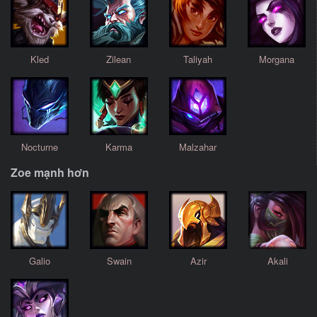
Kled
Zilean
Taliyah
Morgana
Nocturne
Karma
Malzahar
Zoe mạnh hơn
Galio
Swain
Azir
Akali