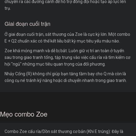
chuyển ra các đường cánh để hỗ trợ đồng đội hoặc tạo áp lực lên
trụ.
Giai đoạn cuối trận
Ở giai đoạn cuối trận, sát thương của Zoe là cực kỳ lớn. Một combo
E + Q2 chuẩn xác có thể kết liễu bất kỳ mục tiêu yếu máu nào.
Zoe khá mỏng manh và dễ bị bắt. Luôn giữ vị trí an toàn ở tuyến
sau trong giao tranh tổng, tập trung vào việc cấu rỉa và tìm kiếm cơ
hội "ngủ" những mục tiêu quan trọng của đối phương.
Nhảy Cổng (R) không chỉ giúp bạn tăng tầm bay cho Q mà còn là
công cụ né tránh kỹ năng hoặc di chuyển nhanh trong giao tranh.
Mẹo combo Zoe
Combo Zoe cấu rỉa/Dồn sát thương cơ bản (Khi E trúng): Đây là