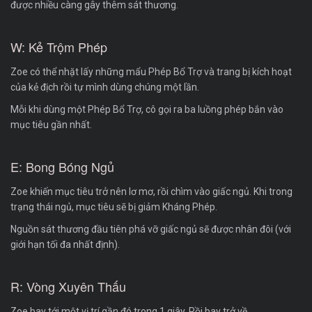
được nhiều càng gây thêm sát thương.
W: Kẻ Trộm Phép
Zoe có thể nhặt lấy những mẩu Phép Bổ Trợ và trang bị kích hoạt
của kẻ địch rồi tự mình dùng chúng một lần.
Mỗi khi dùng một Phép Bổ Trợ, cô gọi ra ba luồng phép bắn vào
mục tiêu gần nhất.
E: Bong Bóng Ngủ
Zoe khiến mục tiêu trở nên lơ mơ, rồi chìm vào giấc ngủ. Khi trong
trạng thái ngủ, mục tiêu sẽ bị giảm Kháng Phép.
Nguồn sát thương đầu tiên phá vỡ giấc ngủ sẽ được nhân đôi (với
giới hạn tối đa nhất định).
R: Vòng Xuyên Thấu
Zoe bay tới một vị trí gần đó trong 1 giây. Rồi bay trở về.