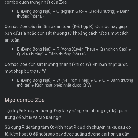
combo quan trọng nhất của Zoe:
E (Bong Bóng Ngủ) + Q (Nghịch Sao) + Q (điều hướng) + Đánh
thường (nội tại)
Combo Zoe cấu rỉa tầm xa an toàn (Kết hợp R): Combo này giúp
bạn cấu rỉa hoặc dồn sát thương từ khoảng cách rất xa một cách
an toàn:
E (Bong Bóng Ngủ) + R (Vòng Xuyên Thấu) + Q (Nghịch Sao) +
Q (điều hướng) + Đánh thường (nội tại)
Combo Zoe dồn sát thương nhanh (khi có W): Khi bạn nhặt được
một phép bổ trợ từ W:
E (Bong Bóng Ngủ) + W (Kẻ Trộm Phép) + Q + Q + Đánh thường
(nội tại) + Kích hoạt phép nhặt được từ W
Mẹo combo Zoe
Tập luyện E xuyên tường: Đây là kỹ năng khó nhưng cực kỳ quan
trọng để bắt lẻ và tạo bất ngờ.
Sử dụng R để tăng tầm Q: Kích hoạt R để dịch chuyển ra xa, sau đó
tái kích hoạt Q để ngôi sao bay được quãng đường dài hơn và gây