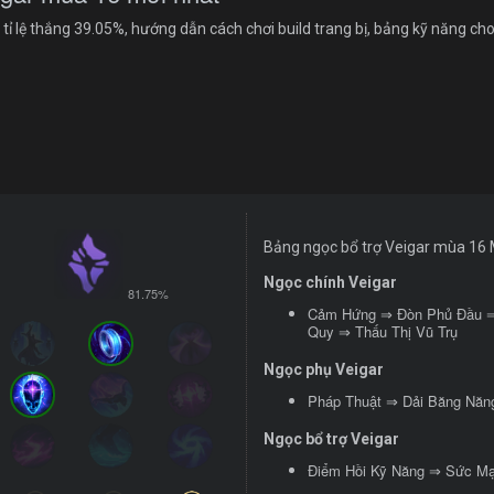
ỉ lệ thắng 39.05%, hướng dẫn cách chơi build trang bị, bảng kỹ năng cho 
Bảng ngọc bổ trợ Veigar mùa 16 
Ngọc chính Veigar
81.75%
Cảm Hứng ⇒ Đòn Phủ Đầu ⇒
Quy ⇒ Thấu Thị Vũ Trụ
Ngọc phụ Veigar
Pháp Thuật ⇒ Dải Băng Năn
Ngọc bổ trợ Veigar
Điểm Hồi Kỹ Năng ⇒ Sức Mạ