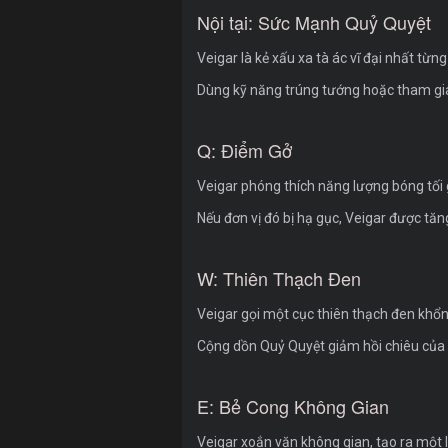
Nội tại: Sức Mạnh Quỷ Quyệt
Veigar là kẻ xấu xa tà ác vĩ đại nhất từn
Dùng kỹ năng trúng tướng hoặc tham gia
Q: Điểm Gở
Veigar phóng thích năng lượng bóng tối g
Nếu đơn vị đó bị hạ gục, Veigar được t
W: Thiên Thạch Đen
Veigar gọi một cục thiên thạch đen khổng
Cộng dồn Quỷ Quyệt giảm hồi chiêu của
E: Bẻ Cong Không Gian
Veigar xoắn vặn không gian, tạo ra một