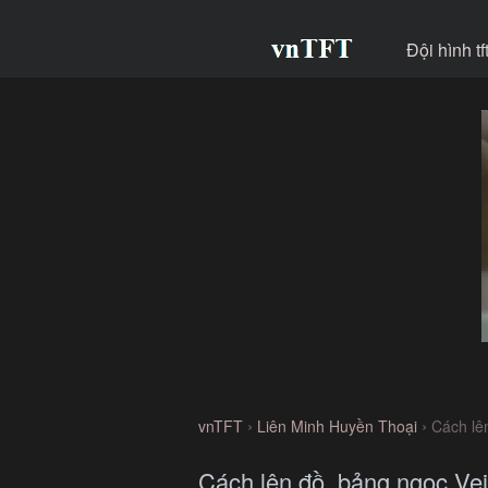
Đội hình t
›
›
vnTFT
Liên Minh Huyền Thoại
Cách lê
Cách lên đồ, bảng ngọc Ve