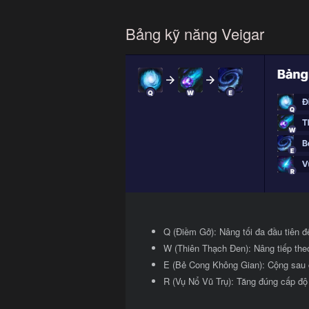
Bảng kỹ năng Veigar
Q (Điềm Gở): Nâng tối đa đầu tiên để
W (Thiên Thạch Đen): Nâng tiếp theo
E (Bẻ Cong Không Gian): Cộng sau 
R (Vụ Nổ Vũ Trụ): Tăng đúng cấp độ 