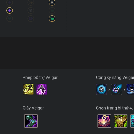
Phép bổ trợ Veigar
Cộng kỹ năng Veiga
Q
›
W
›
E
Giày Veigar
Chọn trang bị thứ 4,