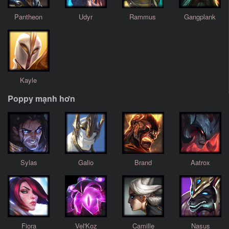
Pantheon
Udyr
Rammus
Gangplank
Kayle
Poppy mạnh hơn
Sylas
Galio
Brand
Aatrox
Fiora
Vel'Koz
Camille
Nasus