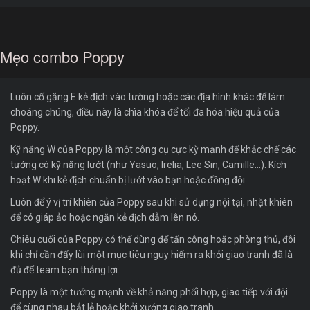
Mẹo combo Poppy
Luôn cố gắng E kẻ địch vào tường hoặc các địa hình khác để làm
choáng chúng, điều này là chìa khóa để tối đa hóa hiệu quả của
Poppy.
Kỹ năng W của Poppy là một công cụ cực kỳ mạnh để khắc chế các
tướng có kỹ năng lướt (như Yasuo, Irelia, Lee Sin, Camille...). Kích
hoạt W khi kẻ địch chuẩn bị lướt vào bạn hoặc đồng đội.
Luôn để ý vị trí khiên của Poppy sau khi sử dụng nội tại, nhặt khiên
để có giáp ảo hoặc ngăn kẻ địch dẫm lên nó.
Chiêu cuối của Poppy có thể dùng để tấn công hoặc phòng thủ, đôi
khi chỉ cần đẩy lùi một mục tiêu nguy hiểm ra khỏi giao tranh đã là
đủ để team bạn thắng lợi.
Poppy là một tướng mạnh về khả năng phối hợp, giao tiếp với đội
để cùng nhau bắt lẻ hoặc khởi xướng giao tranh.