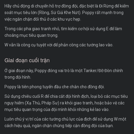
Hãy chủ động di chuyển hỗ trợ đồng đội, đặc biệt là Đi Rừng để kiểm
soát mục tiêu lớn (Rồng, Sứ Giả Khe Nứt). Poppy rất mạnh trong
việc ngăn chặn đối thủ ở các khu vực hẹp.
Trong các pha giao tranh nhỏ, tìm kiếm cơ hội sử dụng E để làm
choáng mục tiêu quan trọng.
W vẫn là công cụ tuyệt vời để phản công các tướng lao vào.
Giai đoạn cuối trận
Ở giai đoạn này, Poppy đóng vai trò là một Tanker/Đỡ Đòn chính
trong đội hình.
Poppy là tiên phong tuyến đầu che chắn cho đồng đội.
Sử dụng chiêu cuối R để chia cắt đội hình địch, loại bỏ các mục tiêu
nguy hiểm (Xạ Thủ, Pháp Sư) ra khỏi giao tranh, hoặc bảo vệ các
mục tiêu quan trọng của đội mình khỏi những kẻ lao vào.
Luôn chú ý vị trí của các tướng chủ lực của địch để sử dụng W một
cách hiệu quả, ngăn chặn chúng tiếp cận đồng đội của bạn.