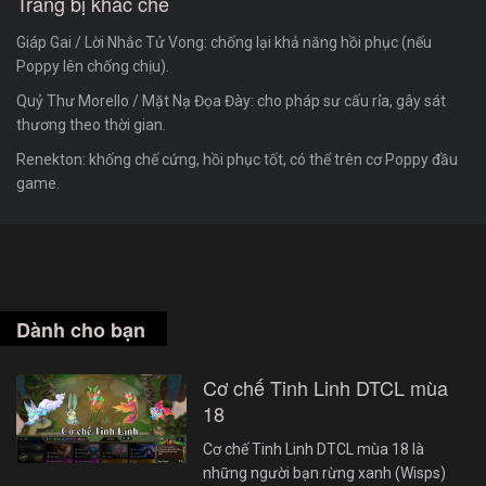
Trang bị khắc chế
Giáp Gai / Lời Nhắc Tử Vong: chống lại khả năng hồi phục (nếu
Poppy lên chống chịu).
Quỷ Thư Morello / Mặt Nạ Đọa Đày: cho pháp sư cấu rỉa, gây sát
thương theo thời gian.
Renekton: khống chế cứng, hồi phục tốt, có thể trên cơ Poppy đầu
game.
Dành cho bạn
Cơ chế Tinh Linh DTCL mùa
18
Cơ chế Tinh Linh DTCL mùa 18 là
những người bạn rừng xanh (Wisps)