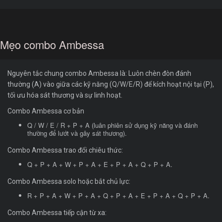
Mẹo combo Ambessa
Nguyên tắc chung combo Ambessa là: Luôn chèn đòn đánh
thường (A) vào giữa các kỹ năng (Q/W/E/R) để kích hoạt nội tại (P),
tối ưu hóa sát thương và sự linh hoạt.
Combo Ambessa cơ bản
Q / W / E / R + P + A (luân phiên sử dụng kỹ năng và đánh
thường để lướt và gây sát thương).
Combo Ambessa trao đổi chiêu thức:
Q + P + A + W + P + A + E + P + A + Q + P + A.
Combo Ambessa solo hoặc bắt chủ lực:
R + P + A + W + P + A + Q + P + A + E + P + A + Q + P + A.
Combo Ambessa tiếp cận từ xa: