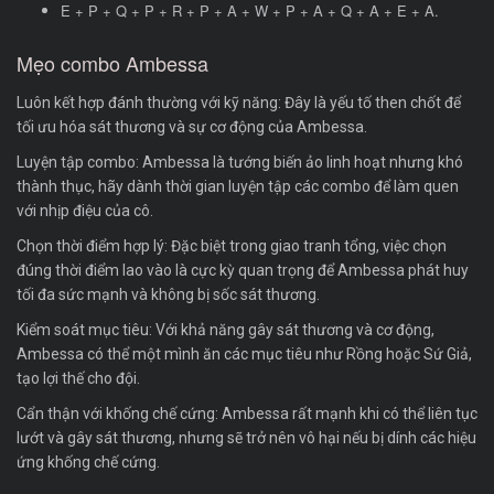
E + P + Q + P + R + P + A + W + P + A + Q + A + E + A.
Mẹo combo Ambessa
Luôn kết hợp đánh thường với kỹ năng: Đây là yếu tố then chốt để
tối ưu hóa sát thương và sự cơ động của Ambessa.
Luyện tập combo: Ambessa là tướng biến ảo linh hoạt nhưng khó
thành thục, hãy dành thời gian luyện tập các combo để làm quen
với nhịp điệu của cô.
Chọn thời điểm hợp lý: Đặc biệt trong giao tranh tổng, việc chọn
đúng thời điểm lao vào là cực kỳ quan trọng để Ambessa phát huy
tối đa sức mạnh và không bị sốc sát thương.
Kiểm soát mục tiêu: Với khả năng gây sát thương và cơ động,
Ambessa có thể một mình ăn các mục tiêu như Rồng hoặc Sứ Giả,
tạo lợi thế cho đội.
Cẩn thận với khống chế cứng: Ambessa rất mạnh khi có thể liên tục
lướt và gây sát thương, nhưng sẽ trở nên vô hại nếu bị dính các hiệu
ứng khống chế cứng.