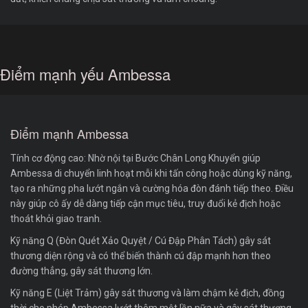
Điểm mạnh yếu Ambessa
Điểm mạnh Ambessa
Tính cơ động cao: Nhờ nội tại Bước Chân Long Khuyển giúp
Ambessa di chuyển linh hoạt mỗi khi tấn công hoặc dùng kỹ năng,
tạo ra những pha lướt ngắn và cường hóa đòn đánh tiếp theo. Điều
này giúp cô ấy dễ dàng tiếp cận mục tiêu, truy đuổi kẻ địch hoặc
thoát khỏi giao tranh.
Kỹ năng Q (Đòn Quét Xảo Quyệt / Cú Đập Phân Tách) gây sát
thương diện rộng và có thể biến thành cú đập mạnh hơn theo
đường thẳng, gây sát thương lớn.
Kỹ năng E (Liệt Trảm) gây sát thương và làm chậm kẻ địch, đồng
thời cho phép Ambessa lướt thêm một lần nữa và gây sát thương