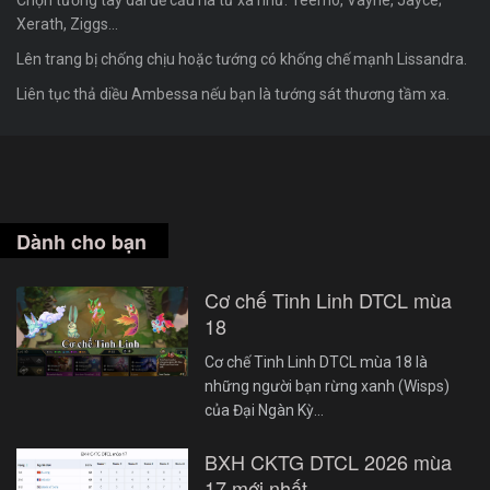
Chọn tướng tay dài để cấu rỉa từ xa như: Teemo, Vayne, Jayce;
Xerath, Ziggs...
Lên trang bị chống chịu hoặc tướng có khống chế mạnh Lissandra.
Liên tục thả diều Ambessa nếu bạn là tướng sát thương tầm xa.
Dành cho bạn
Cơ chế Tinh Linh DTCL mùa
18
Cơ chế Tinh Linh DTCL mùa 18 là
những người bạn rừng xanh (Wisps)
của Đại Ngàn Kỳ…
BXH CKTG DTCL 2026 mùa
17 mới nhất