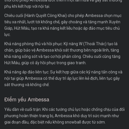
phụ khi kết hợp với nội tại.
Chiêu cuối (Hành Quyết Công Khai) cho phép Ambessa chọn mục
tiêu xa nhất, lướt tới khống chế, gây choáng và tăng mạnh Xuyên
Giáp, Hút Máu, tạo ra khả năng kết liễu hoặc áp đảo mục tiêu chủ
lực.
Khả năng phòng thủ và hồi phục: Kỹ năng W (Thoái Thác) tạo lá
chắn, giúp bảo vệ Ambessa khỏi sát thương bên ngoài lính, tăng
khả năng sống sót và tạo cơ hội phản công. Chiêu cuối cũng tăng
Hút Máu, giúp cô ấy hồi phục trong giao tranh.
Khả năng áp đảo liên tục: Sự kết hợp giữa các kỹ năng tấn công và
nội tại giúp Ambessa có thể duy trì áp lực lên kẻ địch, liên tục gây
sát thương và khống chế.
Điểm yếu Ambessa
Yếu dần về cuối trận: Khi các tướng chủ lực hoặc chống chịu của đối
phương hoàn thiện trang bị, Ambessa khó duy trì sức mạnh như
giai đoạn đầu, đặc biệt nếu không snowball được từ sớm.