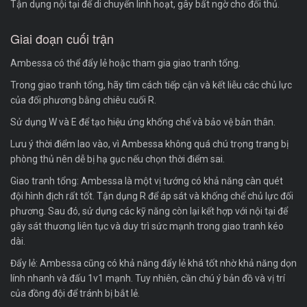
Tận dụng nội tại để di chuyển linh hoạt, gây bất ngờ cho đối thủ.
Giai đoạn cuối trận
Ambessa có thể đẩy lẻ hoặc tham gia giao tranh tổng.
Trong giao tranh tổng, hãy tìm cách tiếp cận và kết liễu các chủ lực
của đối phương bằng chiêu cuối R.
Sử dụng W và E để tạo hiệu ứng khống chế và bảo vệ bản thân.
Lưu ý thời điểm lao vào, vì Ambessa không quá chú trọng trang bị
phòng thủ nên dễ bị hạ gục nếu chọn thời điểm sai.
Giao tranh tổng: Ambessa là một vị tướng có khả năng càn quét
đội hình địch rất tốt. Tận dụng R để áp sát và khống chế chủ lực đối
phương. Sau đó, sử dụng các kỹ năng còn lại kết hợp với nội tại để
gây sát thương liên tục và duy trì sức mạnh trong giao tranh kéo
dài.
Đẩy lẻ: Ambessa cũng có khả năng đẩy lẻ khá tốt nhờ khả năng dọn
lính nhanh và đấu 1v1 mạnh. Tuy nhiên, cần chú ý bản đồ và vị trí
của đồng đội để tránh bị bắt lẻ.