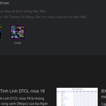
ốt hơn.
n kỹ năng sẽ được hưởng May Mắn.
0% Sát Thương Chí Mạng. Đòn chí mạng cũng trở nên May Mắn.
2
$4
Corki
 Tinh Linh DTCL mùa 18
B
mớ
nh Linh DTCL mùa 18 là những
 rừng xanh (Wisps) của Đại Ngàn
Cậ