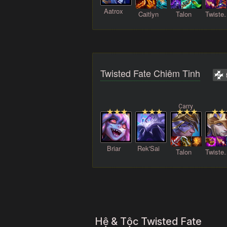
Aatrox
Caitlyn
Talon
Twist
Twisted Fate Chiêm Tinh
Briar
Rek'Sai
Talon
Twist
Hệ & Tộc Twisted Fate