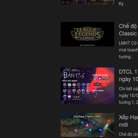
Kỳ…
Chế độ
Classic
LMHT Cổ Đ
mới toanh
tướng…
DTCL 1
ngày 1
Chi tiết 
ngày 10/0
tướng 1, 
Xếp Hạ
mới
Chế độ ch