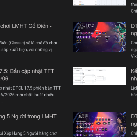
th
Ch
 chơi LMHT Cổ Điển -
DT
ng
iển (Classic) sẽ là chế độ chơi
Chi
 sắp xuất hiện, với những vị
ngà
Vik
7.5: Bản cập nhật TFT
Kế
0/06
nh
cập nhật DTCL 17.5 phiên bản TFT
Lị
6/2026 mới nhất: buff nhiều
hôm
2…
ng 5 Người trong LMHT
DT
ng
ơi Xếp Hạng 5 Người hàng chờ
Chi