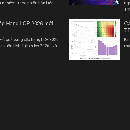
ử nghiệm trong phiên bản Liên
ngà
Th
ếp Hạng LCP 2026 mới
Cá
TF
kết quả bảng xếp hạng LCP 2026
Kin
ùa xuân LMHT (bxh lcp 2026), và…
một