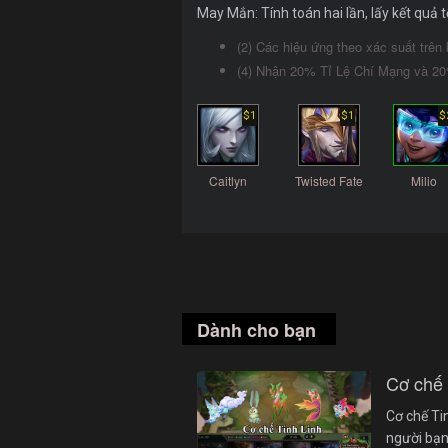
May Mắn: Tính toán hai lần, lấy kết quả t
(2) Các hiệu ứng theo xác suất trê
(4) Nhận 20% Tỉ Lệ Chí Mạng và 2
$1
$1
$
Caitlyn
Twisted Fate
Milio
Dành cho bạn
Cơ chế
Cơ chế Ti
người bạn