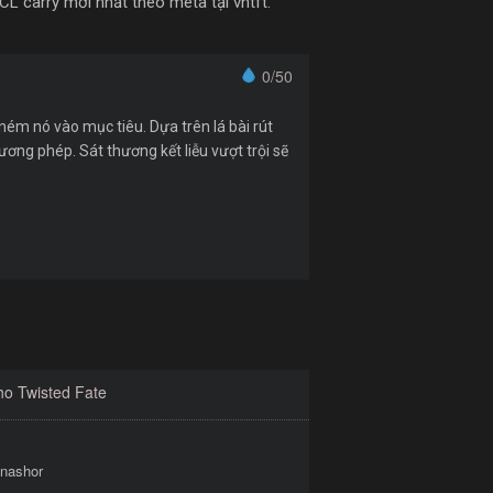
CL carry mới nhất theo meta tại vntft.
0/50
 ném nó vào mục tiêu. Dựa trên lá bài rút
ng phép. Sát thương kết liễu vượt trội sẽ
ho Twisted Fate
 nashor