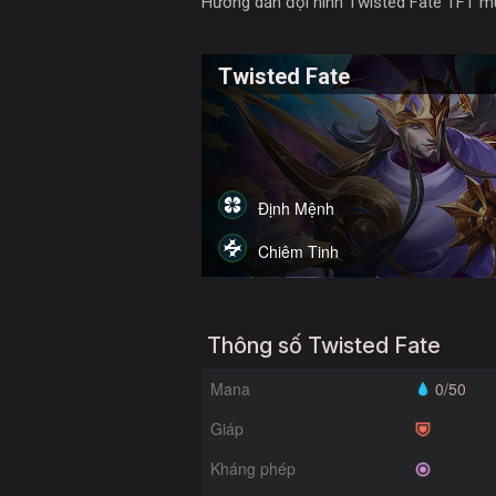
Hướng dẫn đội hình Twisted Fate TFT mùa 
Twisted Fate
Định Mệnh
Chiêm Tinh
Thông số Twisted Fate
Mana
0/50
Giáp
Kháng phép