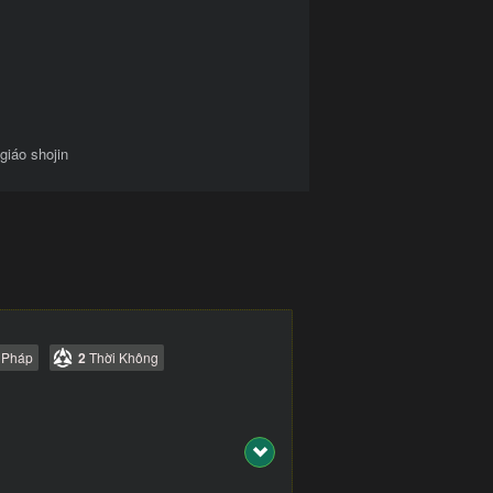
giáo shojin
 Pháp
2
Thời Không