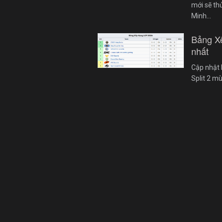
mới sẽ th
Minh…
Bảng X
nhất
Cập nhật 
Split 2 m