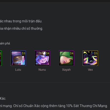
c nhau trong mỗi trận đấu.
a nhận nhiều chỉ số thưởng.
hám phá.
2
$3
$4
$4
$5
Lulu
Nunu
Xayah
Vex
Xác.
chí mạng. Chỉ số Chuẩn Xác cộng thêm tăng 10% Sát Thương Chí Mạng.