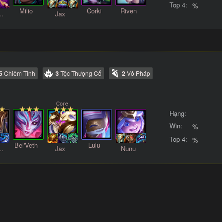
Top 4:
%
Milio
Corki
Riven
edFate
Jax
5
Chiêm Tinh
3
Tộc Thượng Cổ
2
Vô Pháp
Hạng:
Win:
%
Top 4:
%
Bel'Veth
Lulu
edFate
Jax
Nunu