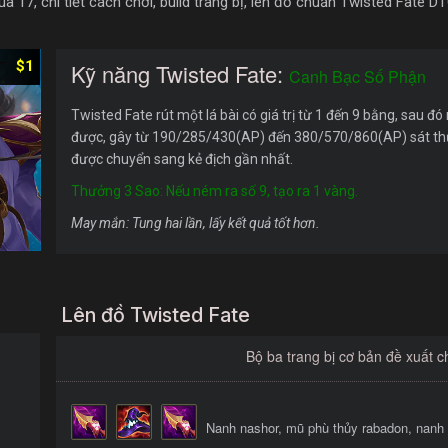
17, chi tiết cách chơi, build trang bị, lên đồ chuẩn Twisted Fate DT
$1
Kỹ năng Twisted Fate:
Canh Bạc Số Phận
Twisted Fate rút một lá bài có giá trị từ 1 đến 9 bằng, sau đó
được, gây từ 190/285/430(AP) đến 380/570/860(AP) sát thươ
được chuyển sang kẻ địch gần nhất.
Thưởng 3 Sao: Nếu ném ra số 9, tạo ra 1 vàng.
May mắn: Tung hai lần, lấy kết quả tốt hơn.
Lên đồ Twisted Fate
Bộ ba trang bị cơ bản đề xuất c
Nanh nashor, mũ phù thủy rabadon, nanh