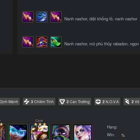
Nanh nashor, diệt khổng lồ, nanh nashor
Nanh nashor, mũ phù thủy rabadon, ngọn 
Định Mệnh
3
Chiêm Tinh
2
Can Trường
2
N.O.V.A
2
Vô
Hạng:
Win:
%