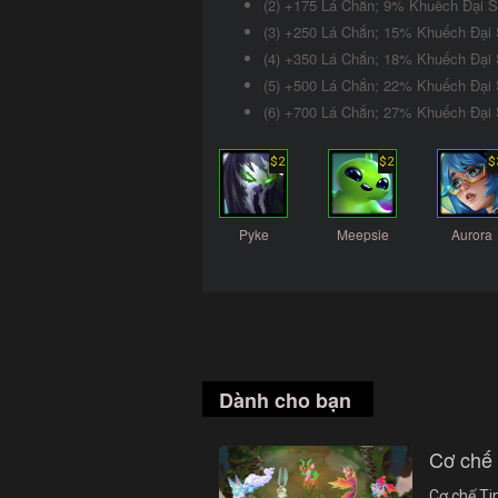
(2) +175 Lá Chắn; 9% Khuếch Đại 
(3) +250 Lá Chắn; 15% Khuếch Đại
(4) +350 Lá Chắn; 18% Khuếch Đại
(5) +500 Lá Chắn; 22% Khuếch Đại
(6) +700 Lá Chắn; 27% Khuếch Đại
$2
$2
$
Pyke
Meepsie
Aurora
Dành cho bạn
Cơ chế
Cơ chế Ti