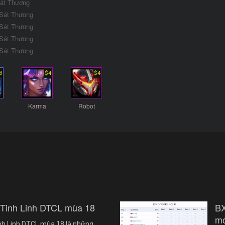
Sát Thương
 Sát Thương
 Sát Thương
 Sát Thương
 Sát Thương
3
$4
$4
Karma
Robot
 Tinh Linh DTCL mùa 18
B
mớ
nh Linh DTCL mùa 18 là những