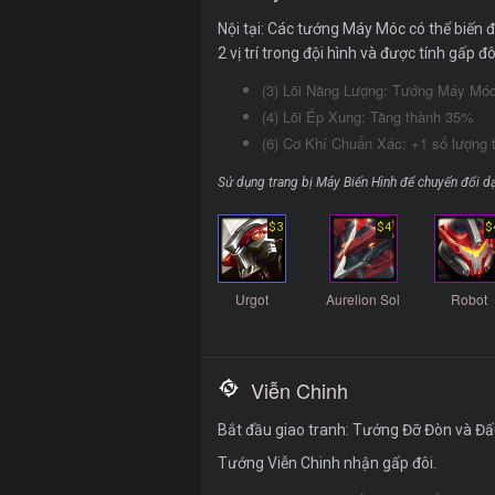
Nội tại: Các tướng Máy Móc có thể biến
2 vị trí trong đội hình và được tính gấp 
(3) Lõi Năng Lượng: Tướng Máy Mó
(4) Lõi Ép Xung: Tăng thành 35%
(6) Cơ Khí Chuẩn Xác: +1 số lượng t
Sử dụng trang bị Máy Biến Hình để chuyển đổi 
$3
$4
$
Urgot
Aurelion Sol
Robot
Viễn Chinh
Bắt đầu giao tranh: Tướng Đỡ Đòn và Đấ
Tướng Viễn Chinh nhận gấp đôi.