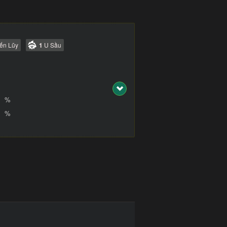
ến Lũy
1
U Sầu
%
%