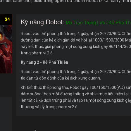
 tiết cách chơi, build trang bị, lên đồ chuẩn Robot DTCL carry mới n
$4
Kỹ năng Robot:
Ma Trận Trọng Lực / Kẻ Phá Th
Robot vào thế phòng thủ trong 4 giây, nhận 20/20/90% Chống
đường đạn của kẻ địch gần đó và hồi lại 1000/1500/3000 Máu 
này kết thúc, giải phóng một sóng xung kích gây 96/144/360
trong phạm vi 2 ô.
Kỹ năng 2 - Kẻ Phá Thiên
Robot vào thế phòng thủ trong 4 giây, nhận 20/20/90% Chống
tia đạn từ đòn đánh của kẻ địch xung quanh.
Khi kết thúc thế phòng thủ, Robot gây 100/150/1500(AD) sát 
dậm xuống theo một đường thẳng về phía mục tiêu hiện tại,
lên tất cả kẻ địch trúng phải và tạo ra một sóng xung kích 
thương vật lý trong phạm vi 2 ô