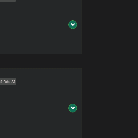
2
Đấu Sĩ