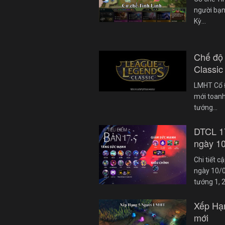
người bạn
Kỳ…
Chế độ
Classic
LMHT Cổ Đ
mới toanh
tướng…
DTCL 1
ngày 1
Chi tiết 
ngày 10/0
tướng 1, 
Xếp Hạ
mới