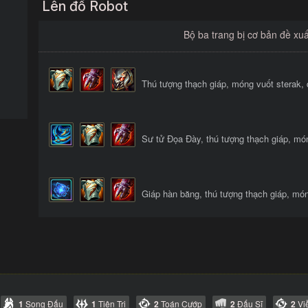
Lên đồ Robot
Bộ ba trang bị cơ bản đề xu
Thú tượng thạch giáp, móng vuốt sterak,
Sư tử Đọa Đày, thú tượng thạch giáp, mó
Giáp hàn băng, thú tượng thạch giáp, món
1
Song Đấu
1
Tiên Tri
2
Toán Cướp
2
Đấu Sĩ
2
Vi