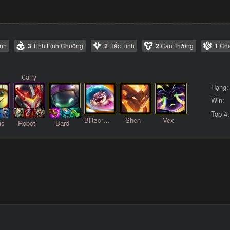
inh
3
Tinh Linh Chuông
2
Hắc Tinh
2
Can Trường
1
Chi
Hạng:
Win:
Top 4:
Blitzcrank
Shen
Vex
us
Robot
Bard