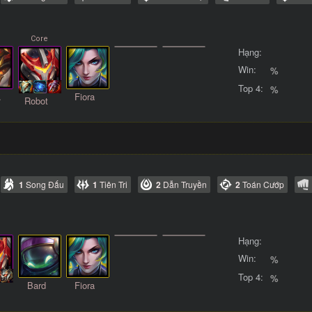
Hạng:
Win:
%
Top 4:
%
ch
Fiora
Robot
1
Song Đấu
1
Tiên Tri
2
Dẫn Truyền
2
Toán Cướp
Hạng:
Win:
%
Top 4:
%
Bard
Fiora