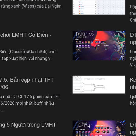
 rừng xanh (Wisps) của Đại Ngàn
Cậ
th
Ch
 chơi LMHT Cổ Điển -
DT
ng
iển (Classic) sẽ là chế độ chơi
Chi
 sắp xuất hiện, với những vị
ngà
Vik
7.5: Bản cập nhật TFT
Kế
0/06
nh
cập nhật DTCL 17.5 phiên bản TFT
Lị
6/2026 mới nhất: buff nhiều
hôm
2…
ng 5 Người trong LMHT
DT
ng