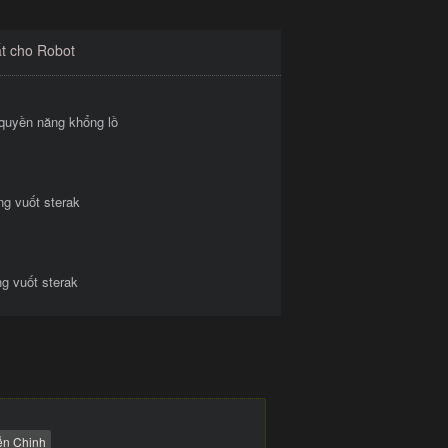
ất cho Robot
 quyền năng khổng lồ
ng vuốt sterak
g vuốt sterak
ễn Chinh