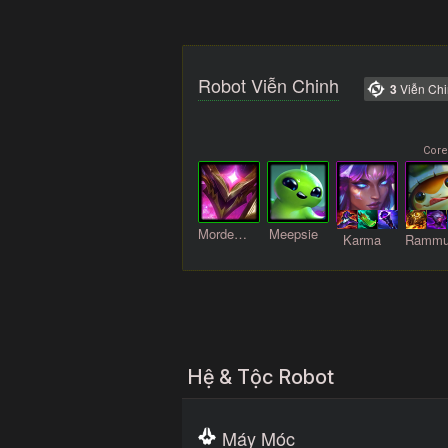
Robot Viễn Chinh
3
Viễn Ch
Mordekaiser
Meepsie
Karma
Ramm
Hệ & Tộc Robot
Máy Móc