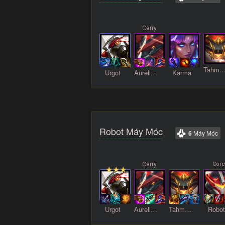
TahmKen
Urgot
AurelionSol
Karma
Robot Máy Móc
6
Máy Móc
Urgot
AurelionSol
TahmKench
Robot