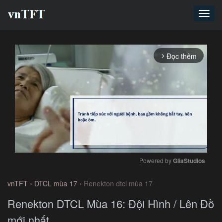
Toggl
navig
Đọc thêm
arrow_forward_ios
Powered by 
GliaStudios
Mute
›
›
vnTFT
DTCL mùa 17
Renekton dtcl mùa 17
Renekton DTCL Mùa 16: Đội Hình / Lên Đồ
mới nhất