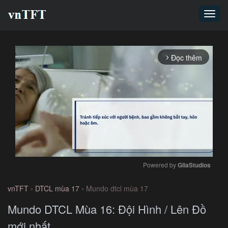
Toggl
navig
Đọc thêm
arrow_forward_ios
Powered by 
GliaStudios
Mute
›
›
vnTFT
DTCL mùa 17
Mundo dtcl mùa 17
Mundo DTCL Mùa 16: Đội Hình / Lên Đồ
mới nhất