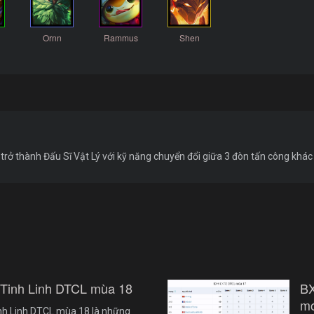
Ornn
Rammus
Shen
rở thành Đấu Sĩ Vật Lý với kỹ năng chuyển đổi giữa 3 đòn tấn công khác
 Tinh Linh DTCL mùa 18
B
mớ
nh Linh DTCL mùa 18 là những