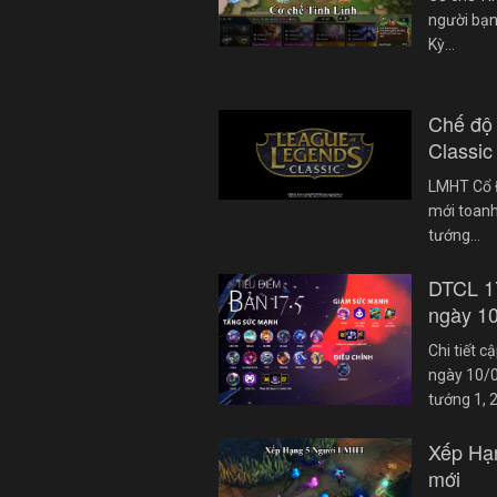
người bạn
Kỳ…
Chế độ
Classic
LMHT Cổ Đ
mới toanh
tướng…
DTCL 1
ngày 1
Chi tiết 
ngày 10/0
tướng 1, 
Xếp Hạ
mới