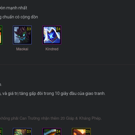
 Đòn mạnh nhất
g chuẩn có cộng dồn
2
$3
$4
Maokai
Kindred
p.
à giá trị tăng gấp đôi trong 10 giây đầu của giao tranh.
không phải Can Trường nhận thêm 20 Giáp & Kháng Phép.
2
$3
$4
$5