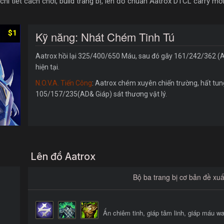
i tiết cách chơi, build trang bị, lên đồ chuẩn Aatrox DTCL carry mới
$1
Kỹ năng: Nhát Chém Tinh Tú
Aatrox hồi lại 325/400/650 Máu, sau đó gây 161/242/362 (AD
hiện tại.
N.O.V.A. Tiến Công
: Aatrox chém xuyên chiến trường, hất tun
105/157/235(AD& Giáp) sát thương vật lý.
Lên đồ Aatrox
Bộ ba trang bị cơ bản đề xuấ
Ấn chiêm tinh, giáp tâm linh, giáp máu w