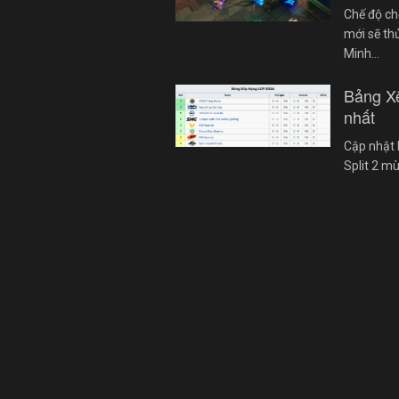
Chế độ ch
mới sẽ th
Minh…
Bảng X
nhất
Cập nhật 
Split 2 m