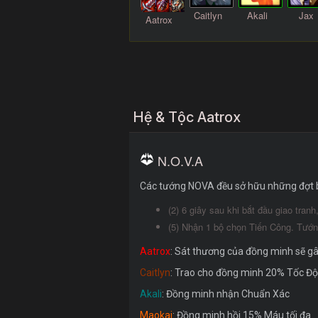
Caitlyn
Akali
Jax
Aatrox
Hệ & Tộc Aatrox
N.O.V.A
Các tướng NOVA đều sở hữu những đợt bộ
(2) 6 giây sau khi bắt đầu giao tra
(5) Nhận 1 bộ chọn Tiến Công. Tướn
Aatrox
: Sát thương của đồng minh sẽ g
Caitlyn
: Trao cho đồng minh 20% Tốc Đ
Akali
: Đồng minh nhận Chuẩn Xác
Maokai
: Đồng minh hồi 15% Máu tối đa