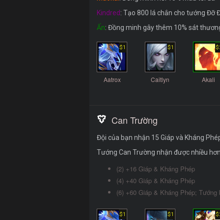
Kindred
: Tạo 800 lá chắn cho tướng Đỡ
Ấn
: Đồng minh gây thêm 10% sát thươn
$1
$1
$
Aatrox
Caitlyn
Akali
Can Trường
Đội của bạn nhận 15 Giáp và Kháng Phé
Tướng Can Trường nhận được nhiều hơn, v
(2) +16 Giáp & Kháng Phép
(4) +40 Giáp & Kháng Phép
(6) +60 Giáp & Kháng Phép; Tướng 
$1
$1
$