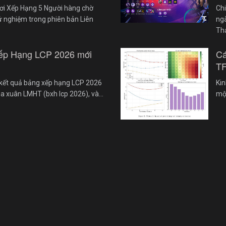
ơi Xếp Hạng 5 Người hàng chờ
Chi
ử nghiệm trong phiên bản Liên
ngà
Th
ếp Hạng LCP 2026 mới
Cá
TF
kết quả bảng xếp hạng LCP 2026
Kin
ùa xuân LMHT (bxh lcp 2026), và…
một