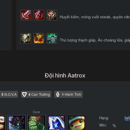
Huyết kiếm, móng vuốt sterak, quyền năn
Thú tượng thạch giáp, Áo choàng lửa, giá
Đội hình Aatrox
5
N.O.V.A
4
Can Trường
1
Hành Tinh
Hạng:
Win:
%