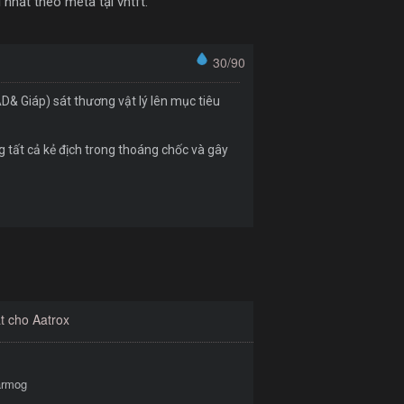
 nhất theo meta tại vntft.
30/90
& Giáp) sát thương vật lý lên mục tiêu
g tất cả kẻ địch trong thoáng chốc và gây
t cho Aatrox
armog