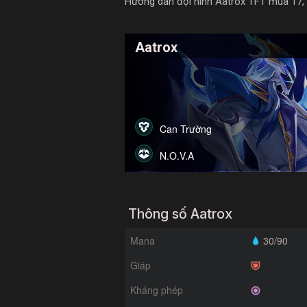
Hướng dẫn đội hình Aatrox TFT mùa 17, ch
Aatrox
Can Trường
N.O.V.A
Thông số Aatrox
Mana
30/90
Giáp
Kháng phép