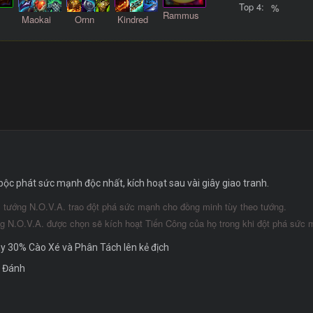
Top 4:
%
Rammus
Maokai
Ornn
Kindred
c phát sức mạnh độc nhất, kích hoạt sau vài giây giao tranh.
nh, tướng N.O.V.A. trao đột phá sức mạnh cho đồng minh tùy theo tướng.
g N.O.V.A. được chọn sẽ kích hoạt Tiến Công của họ trong khi đột phá sức 
ây 30% Cào Xé và Phân Tách lên kẻ địch
ộ Đánh