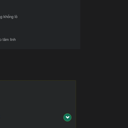
g khổng lồ
p tâm linh