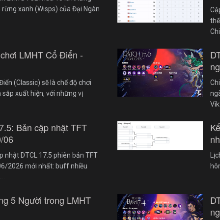
 rừng xanh (Wisps) của Đại Ngàn
Cậ
th
Ch
 chơi LMHT Cổ Điển -
DT
ng
iển (Classic) sẽ là chế độ chơi
Chi
 sắp xuất hiện, với những vị
ngà
Vik
7.5: Bản cập nhật TFT
Kế
0/06
nh
cập nhật DTCL 17.5 phiên bản TFT
Lị
6/2026 mới nhất: buff nhiều
hôm
2…
ng 5 Người trong LMHT
DT
ng