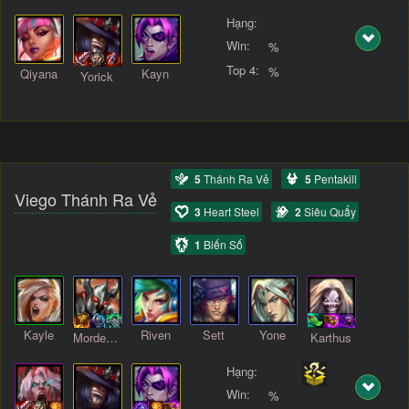
Hạng:
Win:
%
Top 4:
%
Qiyana
Kayn
Yorick
5
Thánh Ra Vẻ
5
Pentakill
Viego Thánh Ra Vẻ
3
Heart Steel
2
Siêu Quẩy
1
Biến Số
Kayle
Riven
Sett
Yone
Mordekaiser
Karthus
Hạng:
Win:
%