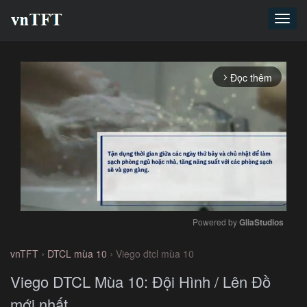
Toggl
navig
Đọc thêm
arrow_forward_ios
Powered by 
GliaStudios
Mute
›
›
vnTFT
DTCL mùa 10
Viego dtcl mùa 10
Viego DTCL Mùa 10: Đội Hình / Lên Đồ
mới nhất