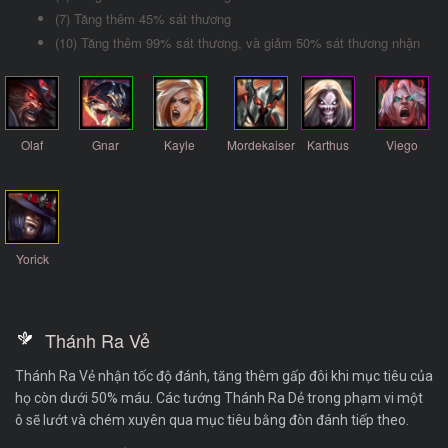
(7) Tăng thêm 45% sát thương
(10) Tăng thêm 99% sát thương, và giảm 50% sát thương nhận
Olaf
Gnar
Kayle
Mordekaiser
Karthus
Viego
Yorick
Thánh Ra Vẻ
Thánh Ra Vẻ nhận tốc độ đánh, tăng thêm gấp đôi khi mục tiêu của
họ còn dưới 50% máu. Các tướng Thánh Ra Dẻ trong phạm vi một
ô sẽ lướt và chém xuyên qua mục tiêu bằng đòn đánh tiếp theo.