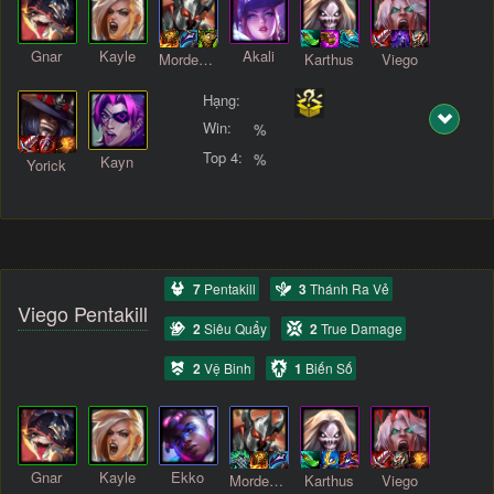
Gnar
Kayle
Akali
Mordekaiser
Karthus
Viego
Hạng:
Win:
%
Top 4:
%
Kayn
Yorick
7
Pentakill
3
Thánh Ra Vẻ
Viego Pentakill
2
Siêu Quẩy
2
True Damage
2
Vệ Binh
1
Biến Số
Gnar
Kayle
Ekko
Mordekaiser
Karthus
Viego