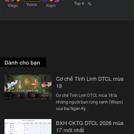
Top 4:
%
Yorick
Viego
Kayn
Dành cho bạn
Cơ chế Tinh Linh DTCL mùa
18
Cơ chế Tinh Linh DTCL mùa 18 là
những người bạn rừng xanh (Wisps)
của Đại Ngàn Kỳ…
BXH CKTG DTCL 2026 mùa
17 mới nhất