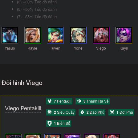
(3) +30% Tốc độ đánh
(5) +50% Tốc độ đánh
(7) +85% Tốc độ đánh
Yasuo
Kayle
Riven
Yone
Viego
Kayn
Đội hình Viego
7
Pentakill
3
Thánh Ra Vẻ
Viego Pentakill
2
Siêu Quẩy
2
Đao Phủ
1
Đột Phá
1
Biến Số