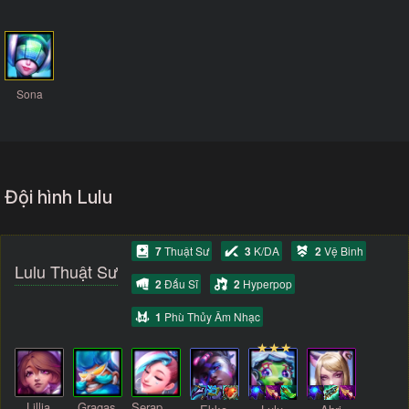
Sona
Đội hình Lulu
7
Thuật Sư
3
K/DA
2
Vệ Binh
Lulu Thuật Sư
2
Đấu Sĩ
2
Hyperpop
1
Phù Thủy Âm Nhạc
Lillia
Gragas
Seraphine