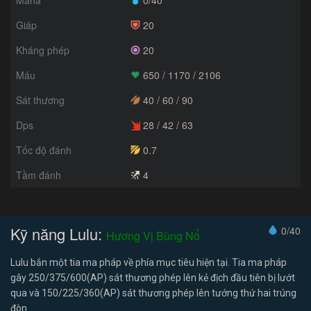
Giáp
20
Kháng phép
20
Máu
650 / 1170 / 2106
Sát thương
40 / 60 / 90
Dps
28 / 42 / 63
Tốc độ đánh
0.7
Tầm đánh
4
Kỹ năng Lulu:
0/40
Hương Vị Bùng Nổ
Lulu bắn một tia ma pháp về phía mục tiêu hiện tại. Tia ma pháp
gây 250/375/600(AP) sát thương phép lên kẻ địch đầu tiên bị lướt
qua và 150/225/360(AP) sát thương phép lên tướng thứ hai trúng
đòn.