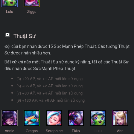
Lulu
Ziggs
Thuật Sư
Đội của bạn nhận được 15 Sức Mạnh Phép Thuật. Các tướng Thuật
Sư được nhận nhiều hơn.
Bất cứ khi nào một Thuật Sư sử dụng kỹ năng, tất cả các Thuật Sư
đều nhận được Sức Mạnh Phép Thuật.
(3) +20 AP, và +1 AP mỗi lần sử dụng
(5) +35 AP, và +2 AP mỗi lần sử dụng
(7) +80 AP, và +4 AP mỗi lần sử dụng
(9) +130 AP, và +6 AP mỗi lần sử dụng
Annie
Gragas
Seraphine
Ekko
Lulu
Ahri