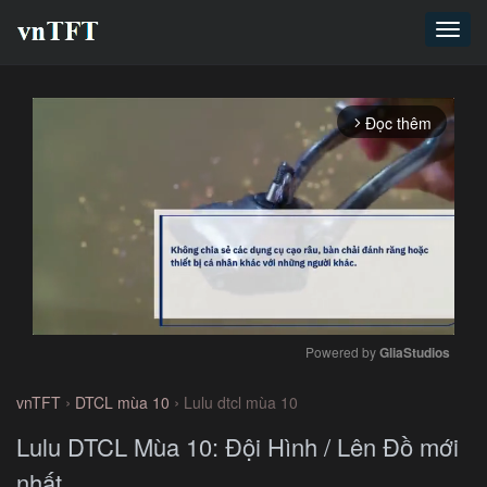
Toggl
navig
Đọc thêm
arrow_forward_ios
Powered by 
GliaStudios
Mute
›
›
vnTFT
DTCL mùa 10
Lulu dtcl mùa 10
Lulu DTCL Mùa 10: Đội Hình / Lên Đồ mới
nhất