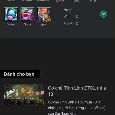
Ekko
Lulu
Ahri
Hạng:
Win:
%
Top 4:
%
Sona
Ziggs
Illaoi
Dành cho bạn
Cơ chế Tinh Linh DTCL mùa
18
Cơ chế Tinh Linh DTCL mùa 18 là
những người bạn rừng xanh (Wisps)
của Đại Ngàn Kỳ…