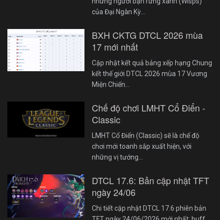
những người bạn rừng xanh (Wisps)
của Đại Ngàn Kỳ…
BXH CKTG DTCL 2026 mùa
17 mới nhất
Cập nhật kết quả bảng xếp hạng Chung
kết thế giới DTCL 2026 mùa 17 Vương
Miện Chiến…
Chế độ chơi LMHT Cổ Điển -
Classic
LMHT Cổ Điển (Classic) sẽ là chế độ
chơi mới toanh sắp xuất hiện, với
những vị tướng…
DTCL 17.6: Bản cập nhật TFT
ngày 24/06
Chi tiết cập nhật DTCL 17.6 phiên bản
TFT ngày 24/06/2026 mới nhất: buff