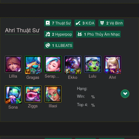
7
Thuật Sư
3
K/DA
2
Vệ Binh
Ahri Thuật Sư
2
Hyperpop
1
Phù Thủy Âm Nhạc
1
ILLBEATS
Lillia
Seraphine
Lulu
Gragas
Ekko
Ahri
Hạng:
Win:
%
Top 4:
%
Ziggs
Illaoi
Sona