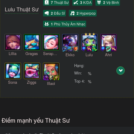
7
Thuật Sư
3
K/DA
2
Vệ Binh
Lulu Thuật Sư
2
Đấu Sĩ
2
Hyperpop
1
Phù Thủy Âm Nhạc
Lillia
Gragas
Seraphine
Ekko
Lulu
Ahri
Hạng:
Win:
%
Top 4:
%
Sona
Ziggs
Illaoi
Điểm mạnh yếu Thuật Sư