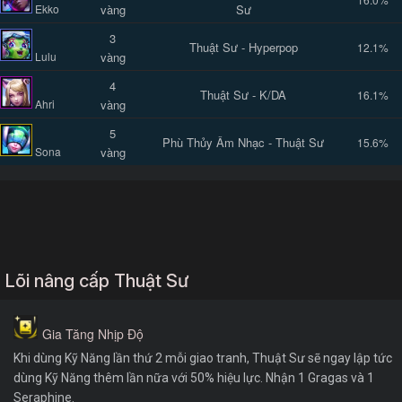
Ekko
vàng
Sư
3
Thuật Sư - Hyperpop
12.1%
Lulu
vàng
4
Thuật Sư - K/DA
16.1%
Ahri
vàng
5
Phù Thủy Âm Nhạc - Thuật Sư
15.6%
Sona
vàng
Lõi nâng cấp Thuật Sư
Gia Tăng Nhịp Độ
Khi dùng Kỹ Năng lần thứ 2 mỗi giao tranh, Thuật Sư sẽ ngay lập tức
dùng Kỹ Năng thêm lần nữa với 50% hiệu lực. Nhận 1 Gragas và 1
Seraphine.