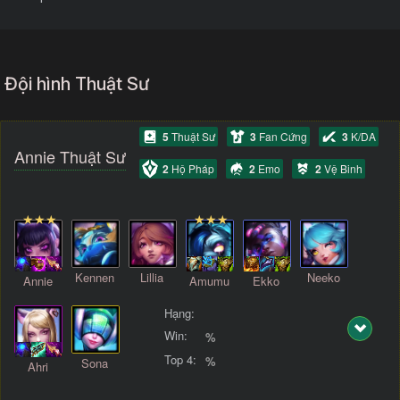
Đội hình Thuật Sư
5
Thuật Sư
3
Fan Cứng
3
K/DA
Annie Thuật Sư
2
Hộ Pháp
2
Emo
2
Vệ Binh
Kennen
Lillia
Neeko
Annie
Amumu
Ekko
Hạng:
Win:
%
Top 4:
%
Sona
Ahri