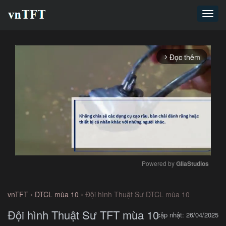
Toggl
navig
Đọc thêm
arrow_forward_ios
Powered by 
GliaStudios
Mute
›
›
vnTFT
DTCL mùa 10
Đội hình Thuật Sư DTCL mùa 10
Đội hình Thuật Sư TFT mùa 10
cập nhật: 26/04/2025