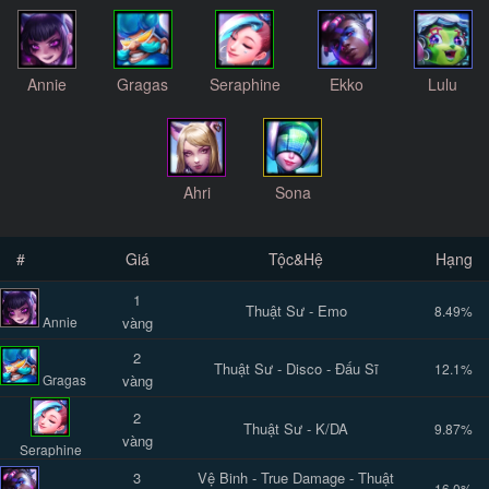
Annie
Gragas
Seraphine
Ekko
Lulu
Ahri
Sona
#
Giá
Tộc&Hệ
Hạng
1
Thuật Sư - Emo
8.49%
Annie
vàng
2
Thuật Sư - Disco - Đấu Sĩ
12.1%
Gragas
vàng
2
Thuật Sư - K/DA
9.87%
vàng
Seraphine
3
Vệ Binh - True Damage - Thuật
16.0%