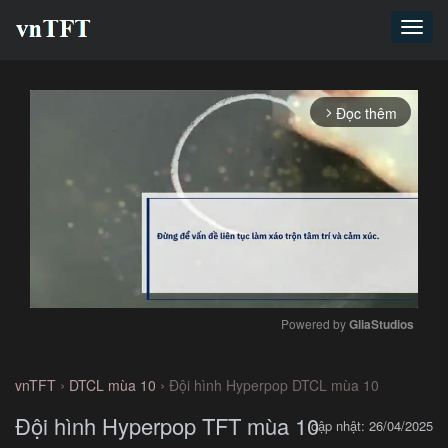
Toggl
navig
Đọc thêm
arrow_forward_ios
Powered by 
GliaStudios
Mute
›
›
vnTFT
DTCL mùa 10
Đội hình Hyperpop DTCL mùa 10
Đội hình Hyperpop TFT mùa 10
cập nhật: 26/04/2025