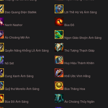
Đao Quang Điện Statikk
Lời Thề Hộ Vệ Ánh Sáng
Nanh Nashor
Bùa Đỏ
Áo Choàng Mờ Ám
Ngọn Giáo Shojin Ánh Sáng
Quyền Năng Khổng Lồ Ánh Sáng
Thú Tượng Thạch Giáp
Huy Hiệu Thánh Khiên
Nỏ Sét
Cung Xanh Ánh Sáng
Khế Ước Vĩnh Hằng
Quỷ thư Morello Ánh Sáng
Bùa Thăng Hoa
Bùa Đỏ Ánh Sáng
Áo Choàng Thủy Ngân