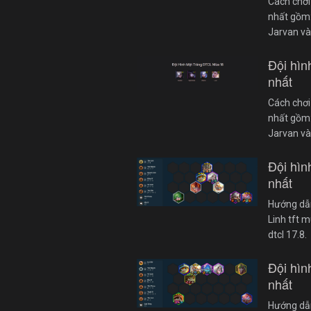
Cách chơi
nhất gồm: 
Jarvan và
Đội hì
nhất
Cách chơi
nhất gồm: 
Jarvan và
Đội hì
nhất
Hướng dẫn
Linh tft 
dtcl 17.8.
Đội hì
nhất
Hướng dẫn