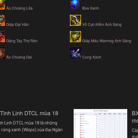
Áo Choàng Lửa
Bùa Xanh
Giáp Đại Hãn
Vô Cực Kiếm Ánh Sáng
Găng Tay Thợ Rèn
Giáp Máu Warmog Ánh Sáng
Áo Choàng Gai
Cung Xanh
 Tinh Linh DTCL mùa 18
B
mớ
nh Linh DTCL mùa 18 là những
 rừng xanh (Wisps) của Đại Ngàn
Cậ
th