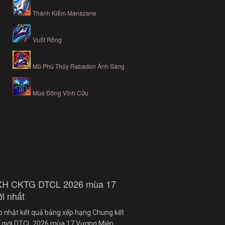
Thánh Kiếm Manazane
Vuốt Rồng
Mũ Phù Thủy Rabadon Ánh Sáng
Mùa Đông Vĩnh Cửu
XH CKTG DTCL 2026 mùa 17
i nhất
p nhật kết quả bảng xếp hạng Chung kết
ế giới DTCL 2026 mùa 17 Vương Miện