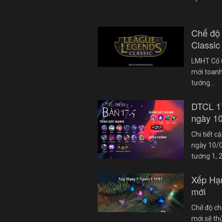
Chế độ
Classic
LMHT Cổ Đ
mới toanh
tướng…
DTCL 1
ngày 1
Chi tiết 
ngày 10/0
tướng 1, 
Xếp Hạ
mới
Chế độ ch
mới sẽ th