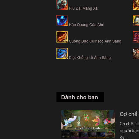
Rìu Đại Mãng Xà
Hào Quang Của Ahri
Cuồng Đao Guinsoo Ánh Sáng
Diệt Khổng Lồ Ánh Sáng
Dành cho bạn
Cơ chế
Cơ chế Ti
người bạn
Kỳ…