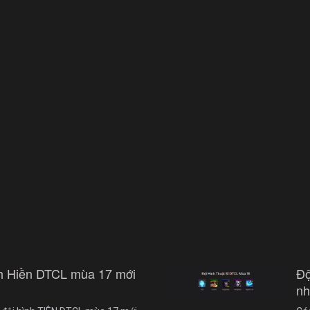
nh Hiền DTCL mùa 17 mới
Độ
nh