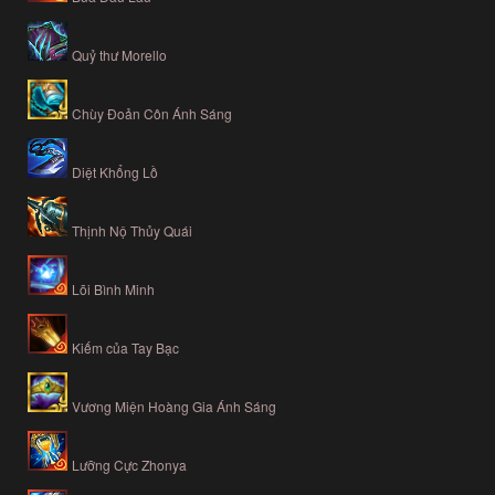
Quỷ thư Morello
Chùy Đoản Côn Ánh Sáng
Diệt Khổng Lồ
Thịnh Nộ Thủy Quái
Lõi Bình Minh
Kiếm của Tay Bạc
Vương Miện Hoàng Gia Ánh Sáng
Lưỡng Cực Zhonya