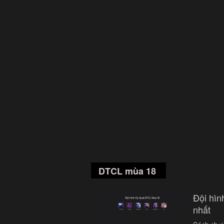
DTCL mùa 18
Đội hì
nhất