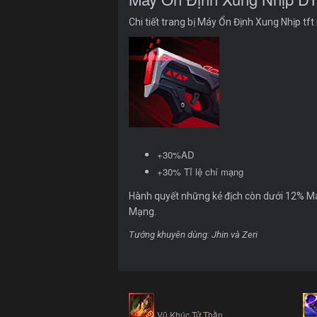
Chi tiết trang bị Máy Ổn Định Xung Nhịp tf
+30%AD
+30% Tỉ lệ chí mạng
Hành quyết những kẻ địch còn dưới 12% Má
Mạng.
Tướng khuyên dùng: Jhin và Zeri
Vũ Khúc Tử Thần