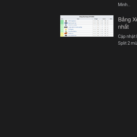
Minh…
Bảng X
nhất
Cập nhật 
Split 2 m