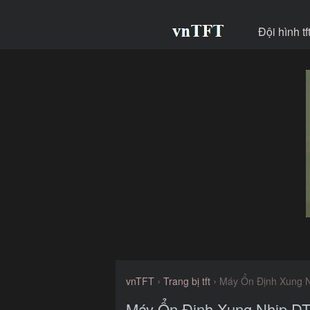
Đội hình t
›
›
vnTFT
Trang bị tft
Máy Ổn Định Xung 
Máy Ổn Định Xung Nhịp D