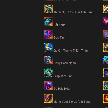
Thịnh Nộ Thủy Quái Ánh Sáng
Bất Khuất
Đao Tím
Quyền Trượng Thiên Thần
Chùy Bạch Ngân
Giáp Tâm Linh
Đá Hắc Hóa
Móng Vuốt Sterak Ánh Sáng