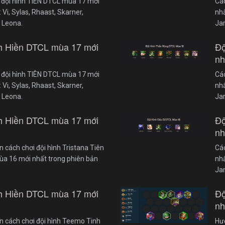
 đội hình TIÊN DTCL mùa 17 mới
Cá
Vi, Sylas, Rhaast, Skarner,
nhấ
 Leona.
Ja
nh Hiền DTCL mùa 17 mới
Độ
nh
 đội hình TIÊN DTCL mùa 17 mới
Cá
Vi, Sylas, Rhaast, Skarner,
nhấ
 Leona.
Ja
nh Hiền DTCL mùa 17 mới
Độ
nh
 cách chơi đội hình Tristana Tiên
Cá
mùa 16 mới nhất trong phiên bản
nhấ
Ja
nh Hiền DTCL mùa 17 mới
Độ
nh
 cách chơi đội hình Teemo Tinh
Hướ