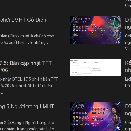
Ch
 chơi LMHT Cổ Điển -
DT
ng
iển (Classic) sẽ là chế độ chơi
Chi
 sắp xuất hiện, với những vị
ngà
Vik
7.5: Bản cập nhật TFT
Kế
0/06
nh
cập nhật DTCL 17.5 phiên bản TFT
Lị
6/2026 mới nhất: buff nhiều
hôm
2…
ng 5 Người trong LMHT
DT
ng
ơi Xếp Hạng 5 Người hàng chờ
Chi
ử nghiệm trong phiên bản Liên
ngà