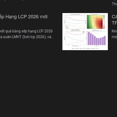
Th
ếp Hạng LCP 2026 mới
Cá
TF
kết quả bảng xếp hạng LCP 2026
Kin
ùa xuân LMHT (bxh lcp 2026), và…
một