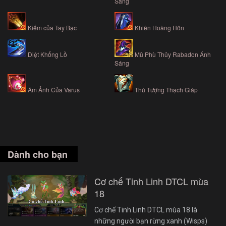
Sáng
Kiếm của Tay Bạc
Khiên Hoàng Hôn
Diệt Khổng Lồ
Mũ Phù Thủy Rabadon Ánh
Sáng
Ám Ảnh Của Varus
Thú Tượng Thạch Giáp
Dành cho bạn
Cơ chế Tinh Linh DTCL mùa
18
Cơ chế Tinh Linh DTCL mùa 18 là
những người bạn rừng xanh (Wisps)