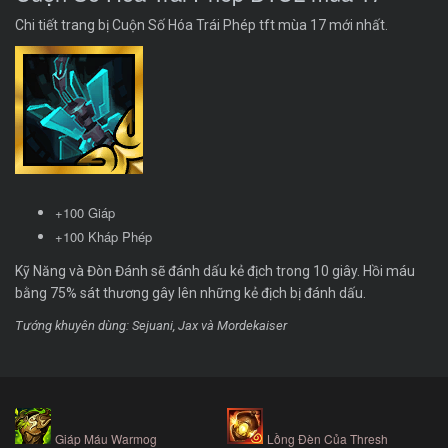
Chi tiết trang bị Cuộn Số Hóa Trái Phép tft mùa 17 mới nhất.
+100 Giáp
+100 Kháp Phép
Kỹ Năng và Đòn Đánh sẽ đánh dấu kẻ địch trong 10 giây. Hồi máu
bằng 75% sát thương gây lên những kẻ địch bị đánh dấu.
Tướng khuyên dùng: Sejuani, Jax và Mordekaiser
Giáp Máu Warmog
Lồng Đèn Của Thresh