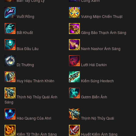
Bàn Tay Công Lý
Cung Xanh
Vuốt Rồng
Vương Miện Chiến Thuật
Bất Khuất
Găng Bảo Thạch Ánh Sáng
Bùa Đầu Lâu
Nanh Nashor Ánh Sáng
Dị Thường
Lưỡi Hái Darkin
Huy Hiệu Thánh Khiên
Kiếm Súng Hextech
Thịnh Nộ Thủy Quái Ánh
Gươm Biến Ảnh
Sáng
Hào Quang Của Ahri
Thịnh Nộ Thủy Quái
Kiếm Tử Thần Ánh Sáng
Huyết Kiếm Ánh Sáng