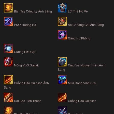
Bàn Tay Công Lý Ánh Sáng
Lời Thề Hộ Vệ
Áo Choàng Gai Ánh Sáng
Pháo Xương Cá
Găng Hư Không
Gương Lừa Gạt
Móng Vuốt Sterak
Giáp Vai Nguyệt Thần Ánh
Sáng
Cuồng Đao Guinsoo Ánh
Mùa Đông Vĩnh Cửu
Sáng
Đại Bác Liên Thanh
Cuồng Đao Guinsoo