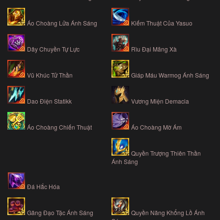
Áo Choàng Lửa Ánh Sáng
Kiếm Thuật Của Yasuo
Dây Chuyền Tự Lực
Rìu Đại Mãng Xà
Vũ Khúc Tử Thần
Giáp Máu Warmog Ánh Sáng
Dao Điện Statikk
Vương Miện Demacia
Áo Choàng Mờ Ám
Áo Choàng Chiến Thuật
Quyền Trượng Thiên Thần
Ánh Sáng
Đá Hắc Hóa
Găng Đạo Tặc Ánh Sáng
Quyền Năng Khổng Lồ Ánh