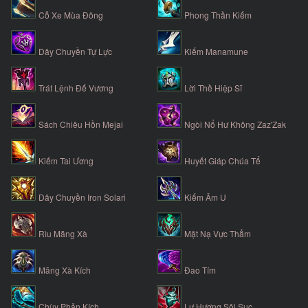
Cỗ Xe Mùa Đông
Phong Thần Kiếm
Dây Chuyền Tự Lực
Kiếm Manamune
Trát Lệnh Đế Vương
Lời Thề Hiệp Sĩ
Sách Chiêu Hồn Mejai
Ngòi Nổ Hư Không Zaz'Zak
Kiếm Tai Ương
Huyết Giáp Chúa Tể
Dây Chuyền Iron Solari
Kiếm Âm U
Rìu Mãng Xà
Mặt Nạ Vực Thẳm
Mãng Xà Kích
Đao Tím
Chùy Phản Kích
Lư Hương Sôi Sục