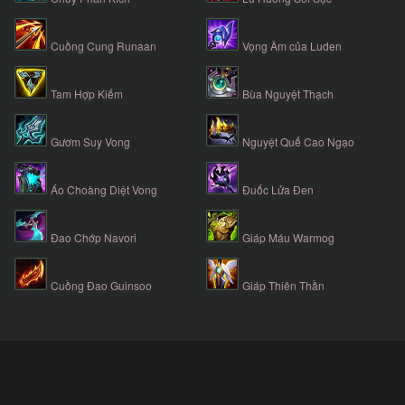
Cuồng Cung Runaan
Vọng Âm của Luden
Tam Hợp Kiếm
Bùa Nguyệt Thạch
Gươm Suy Vong
Nguyệt Quế Cao Ngạo
Áo Choàng Diệt Vong
Đuốc Lửa Đen
Đao Chớp Navori
Giáp Máu Warmog
Cuồng Đao Guinsoo
Giáp Thiên Thần