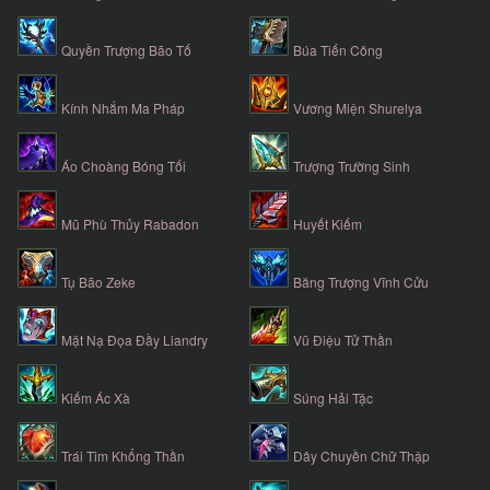
Quyền Trượng Bão Tố
Búa Tiến Công
Kính Nhắm Ma Pháp
Vương Miện Shurelya
Áo Choàng Bóng Tối
Trượng Trường Sinh
Mũ Phù Thủy Rabadon
Huyết Kiếm
Tụ Bão Zeke
Băng Trượng Vĩnh Cửu
Mặt Nạ Đọa Đầy Liandry
Vũ Điệu Tử Thần
Kiếm Ác Xà
Súng Hải Tặc
Trái Tim Khổng Thần
Dây Chuyền Chữ Thập