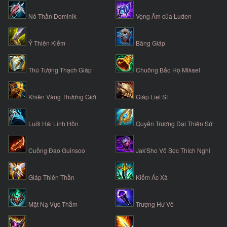
Nỏ Thần Dominik
Vọng Âm của Luden
Ỷ Thiên Kiếm
Băng Giáp
Thú Tượng Thạch Giáp
Chuông Bảo Hộ Mikael
Khiên Vàng Thượng Giới
Giáp Liệt Sĩ
Luỡi Hái Linh Hồn
Quyền Trượng Đại Thiên Sứ
Cuồng Đao Guinsoo
Jak'Sho Vỏ Bọc Thích Nghi
Giáp Thiên Thần
Kiếm Ác Xà
Mặt Nạ Vực Thẳm
Trượng Hư Vô