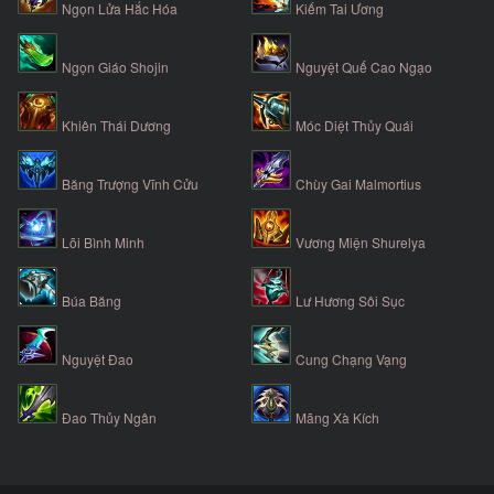
Ngọn Lửa Hắc Hóa
Kiếm Tai Ương
Ngọn Giáo Shojin
Nguyệt Quế Cao Ngạo
Khiên Thái Dương
Móc Diệt Thủy Quái
Băng Trượng Vĩnh Cửu
Chùy Gai Malmortius
Lõi Bình Minh
Vương Miện Shurelya
Búa Băng
Lư Hương Sôi Sục
Nguyệt Đao
Cung Chạng Vạng
Đao Thủy Ngân
Mãng Xà Kích