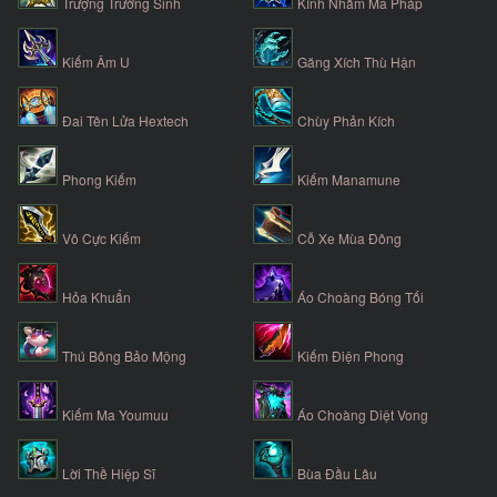
Trượng Trường Sinh
Kính Nhắm Ma Pháp
Kiếm Âm U
Găng Xích Thù Hận
Đai Tên Lửa Hextech
Chùy Phản Kích
Phong Kiếm
Kiếm Manamune
Vô Cực Kiếm
Cỗ Xe Mùa Đông
Hỏa Khuẩn
Áo Choàng Bóng Tối
Thú Bông Bảo Mộng
Kiếm Điện Phong
Kiếm Ma Youmuu
Áo Choàng Diệt Vong
Lời Thề Hiệp Sĩ
Bùa Đầu Lâu