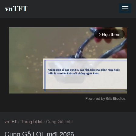
Toggl
navig
Đọc thêm
arrow_forward_ios
Powered by 
GliaStudios
Mute
›
›
vnTFT
Trang bị lol
Cung Gỗ lmht
Cung Gỗ LOL mới 2026