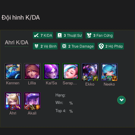
Đội hình K/DA
7
K/DA
3
Thuật Sư
3
Fan Cứng
Ahri K/DA
2
Vệ Binh
2
True Damage
2
Hộ Pháp
Kennen
Lillia
Kai'Sa
Seraphine
Ekko
Neeko
Hạng:
Win:
%
Top 4:
%
Ahri
Akali