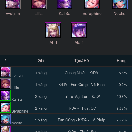
Evelynn
Lillia
Kai'Sa
Seraphine
Neeko
Ahri
Akali
#
Giá
Tộc&Hệ
Hạng
1 vàng
Cuồng Nhiệt - K/DA
16.8%
Evelynn
1 vàng
K/DA - Fan Cứng - Vệ Binh
10.3%
Lillia
2 vàng
Tai To Mặt Lớn - K/DA
10.8%
Kai'Sa
2 vàng
K/DA - Thuật Sư
9.87%
Seraphine
3 vàng
Fan Cứng - K/DA - Hộ Pháp
9.72%
Neeko
4 vàng
K/DA - Thuật Sư
16.1%