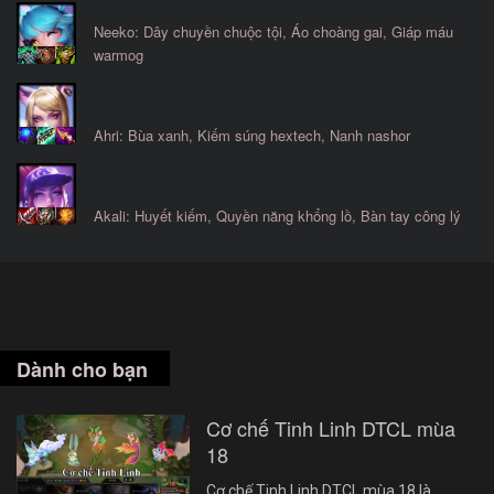
Neeko: Dây chuyền chuộc tội, Áo choàng gai, Giáp máu
warmog
Ahri: Bùa xanh, Kiếm súng hextech, Nanh nashor
Akali: Huyết kiếm, Quyền năng khổng lồ, Bàn tay công lý
Dành cho bạn
Cơ chế Tinh Linh DTCL mùa
18
Cơ chế Tinh Linh DTCL mùa 18 là