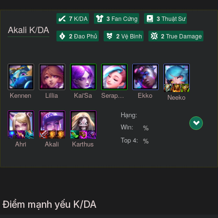
7
K/DA
3
Fan Cứng
3
Thuật Sư
Akali K/DA
2
Đao Phủ
2
Vệ Binh
2
True Damage
Kennen
Lillia
Kai'Sa
Seraphine
Ekko
Neeko
Hạng:
Win:
%
Top 4:
%
Ahri
Akali
Karthus
Điểm mạnh yếu K/DA