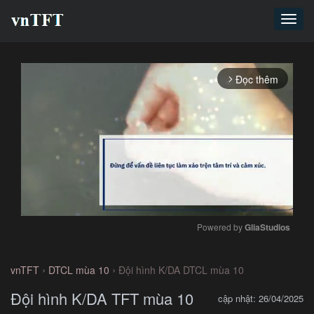
Toggl
navig
Đọc thêm
arrow_forward_ios
Powered by 
GliaStudios
Mute
›
›
vnTFT
DTCL mùa 10
Đội hình K/DA DTCL mùa 10
Đội hình K/DA TFT mùa 10
cập nhật: 26/04/2025