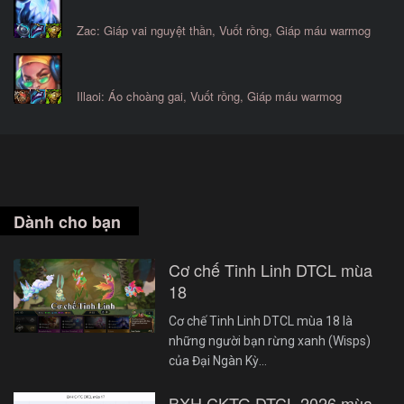
Zac: Giáp vai nguyệt thần, Vuốt rồng, Giáp máu warmog
Illaoi: Áo choàng gai, Vuốt rồng, Giáp máu warmog
Dành cho bạn
Cơ chế Tinh Linh DTCL mùa
18
Cơ chế Tinh Linh DTCL mùa 18 là
những người bạn rừng xanh (Wisps)
của Đại Ngàn Kỳ…
BXH CKTG DTCL 2026 mùa