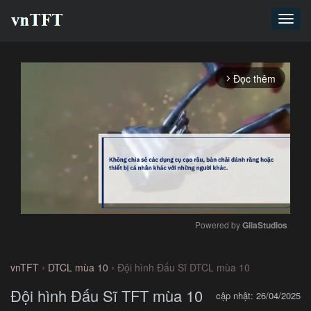
Toggl
navig
Đọc thêm
arrow_forward_ios
Powered by 
GliaStudios
Mute
›
›
vnTFT
DTCL mùa 10
Đội hình Đấu Sĩ DTCL mùa 10
Đội hình Đấu Sĩ TFT mùa 10
cập nhật: 26/04/2025