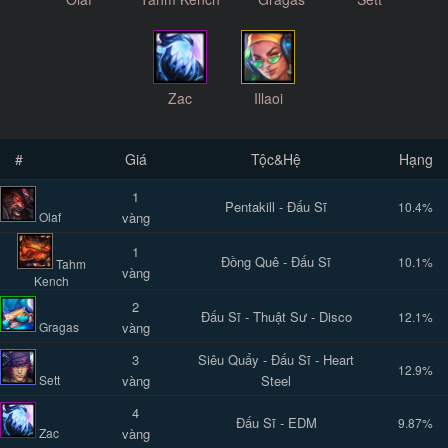
Zac
Illaoi
#
Giá
Tộc&Hệ
Hạng
1
Pentakill - Đấu Sĩ
10.4%
Olaf
vàng
1
Đồng Quê - Đấu Sĩ
10.1%
Tahm
vàng
Kench
2
Đấu Sĩ - Thuật Sư - Disco
12.1%
Gragas
vàng
3
Siêu Quẩy - Đấu Sĩ - Heart
12.9%
Sett
vàng
Steel
4
Đấu Sĩ - EDM
9.87%
Zac
vàng