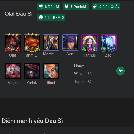
6
Đấu Sĩ
5
Pentakill
2
Siêu Quẩy
Olaf Đấu Sĩ
1
ILLBEATS
Mordekaiser
Sett
Olaf
TahmKench
Karthus
Zac
Hạng:
Win:
%
Top 4:
%
Viego
Yorick
Illaoi
Điểm mạnh yếu Đấu Sĩ