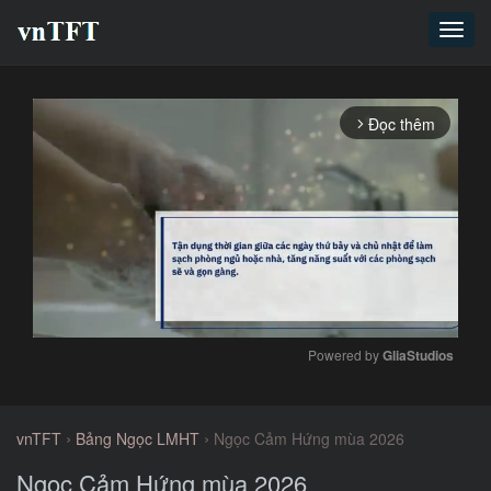
Toggl
navig
Đọc thêm
arrow_forward_ios
Powered by 
GliaStudios
Mute
›
›
vnTFT
Bảng Ngọc LMHT
Ngọc Cảm Hứng mùa 2026
Ngọc Cảm Hứng mùa 2026